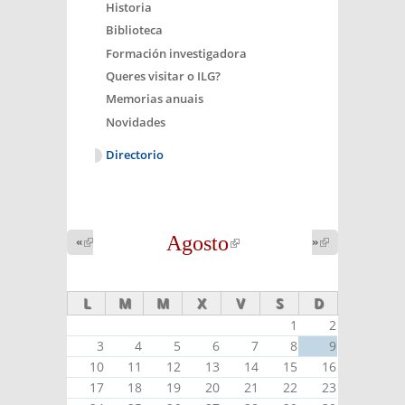
Historia
Biblioteca
Formación investigadora
Queres visitar o ILG?
Memorias anuais
Novidades
Directorio
Agosto
(link is
«
(link is
»
(link is
external)
external)
external)
L
M
M
X
V
S
D
1
2
3
4
5
6
7
8
9
10
11
12
13
14
15
16
17
18
19
20
21
22
23