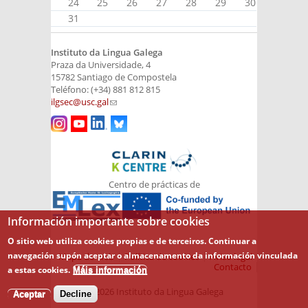
24
25
26
27
28
29
30
31
Instituto da Lingua Galega
Praza da Universidade, 4
15782 Santiago de Compostela
Teléfono: (+34) 881 812 815
ilgsec@usc.gal
(link sends e-mail)
Centro de prácticas de
Información importante sobre cookies
O sitio web utiliza cookies propias e de terceiros. Continuar a
navegación supón aceptar o almacenamento da información vinculada
Mapa do web
Política de cookies
Aviso legal
Contacto
a estas cookies.
Máis información
© 2026 Instituto da Lingua Galega
Aceptar
Decline