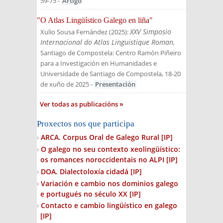
59-75
-
Artigo
"O Atlas Lingüístico Galego en liña"
XXV Simposio
Xulio Sousa Fernández
(
2025
):
Internacional do Atlas Linguistique Roman
,
Santiago de Compostela: Centro Ramón Piñeiro
para a Investigación en Humanidades e
Universidade de Santiago de Compostela, 18-20
de xuño de 2025
-
Presentación
Ver todas as publicacións
Proxectos nos que participa
ARCA. Corpus Oral de Galego Rural
[IP]
O galego no seu contexto xeolingüístico:
os romances noroccidentais no ALPI
[IP]
DOA. Dialectoloxía cidadá
[IP]
Variación e cambio nos dominios galego
e portugués no século XX
[IP]
Contacto e cambio lingüístico en galego
[IP]