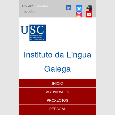
Ir o contido principal
ENGLISH
GALEGO
ESPAÑOL
Instituto da Lingua
Galega
Índice de contidos
INICIO
ACTIVIDADES
PROXECTOS
PERSOAL