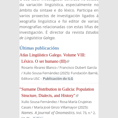
da variación lingüística, especialmente no
ámbito da sintaxe e do léxico. Participa en
varios proxectos de investigación ligados á
xeografía lingüística e foi editor de varias
monografías relacionadas con estas liñas de
investigación. É director da revista
Estudos
de Lingüística Galega
.
Últimas publicacións
Atlas Lingüístico Galego. Volume VIII:
Léxico. O ser humano (III)
(link is external)
Rosario Álvarez Blanco / Francisco Dubert García
/ Xulio Sousa Fernández
(
2025
):
Fundación Barrié,
Editora USC
-
Publicación do ILG
"Surname Distribution in Galicia: Population
Structure, Dialects, and History"
(link is
Xulio Sousa Fernández / Rosa María Crujeiras
external)
Casais / María José Ginzo Villamayor
(
2025
):
Names. A Journal of Onomastics
, Vol. 73, n.º 2,