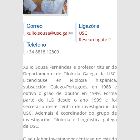
Correo
Ligazóns
xulio.sousa@usc.gal
(link sends e-mail)
USC
Researchgate
(link is
Teléfono
external)
+34 8818 12800
Xulio Sousa Fernández é profesor titular do
Departamento de Filoloxía Galega da USC.
Licenciouse en Filoloxía hispánica,
subsección Galego-Portugués, en 1988 e
obtivo o grao de doutor en 1999. Forma
parte do ILG desde o ano 1999 e foi
secretario deste centro de investigación da
USC. Ademais é coordinador do grupo de
investigación Filoloxía e Lingüística galega
da USC.
O seu labor investigador céntrase no estudo