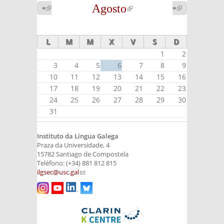
Agosto
(link is
«
(link is
»
(link is
external)
external)
external)
L
M
M
X
V
S
D
1
2
3
4
5
6
7
8
9
10
11
12
13
14
15
16
17
18
19
20
21
22
23
24
25
26
27
28
29
30
31
Instituto da Lingua Galega
Praza da Universidade, 4
15782 Santiago de Compostela
Teléfono: (+34) 881 812 815
ilgsec@usc.gal
(link sends e-mail)