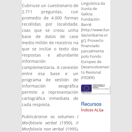
Lingüística da
Cubriuse un cuestionario de
Xunta de
2.711 preguntas, cun
Galicia.
promedio de 4.000 formas
Fundación
recollidas por localidade,
Barrié
coas que se creou unha
[http://www.fun
dacionbarrie.or
base de datos de case
g/]. Proxecto
medio millón de rexistros na
financiado
que se inclúe o texto das
parcialmente
respostas e abundante
polo Fondo
información
Europeo de
complementaria. A conexión
Desenvolvemen
to Rexional
entre esa base e un
(FEDER)
programa de xestión de
información xeográfica
permite a representación
cartográfica inmediata de
Recursos
cada resposta.
Índices ALGa
Publicáronse os volumes
I
Morfoloxía verbal
(1990),
II
Morfoloxía non verbal
(1995),