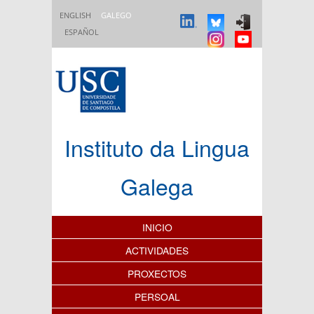
Ir o contido principal
ENGLISH
GALEGO
ESPAÑOL
Instituto da Lingua
Galega
Índice de contidos
INICIO
ACTIVIDADES
PROXECTOS
PERSOAL