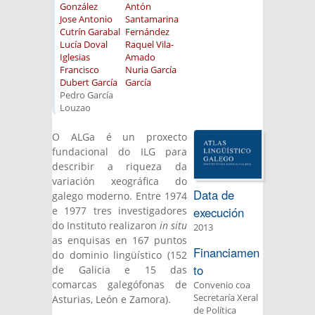
González
Antón
Jose Antonio
Santamarina
Cutrín Garabal
Fernández
Lucía Doval
Raquel Vila-
Iglesias
Amado
Francisco
Nuria García
Dubert García
García
Pedro García
Louzao
O ALGa é un proxecto
fundacional do ILG para
describir a riqueza da
variación xeográfica do
Data de
galego moderno. Entre 1974
e 1977 tres investigadores
execución
do Instituto realizaron
in situ
2013
as enquisas en 167 puntos
Financiamen
do dominio lingüístico (152
to
de Galicia e 15 das
comarcas galegófonas de
Convenio coa
Secretaría Xeral
Asturias, León e Zamora).
de Política