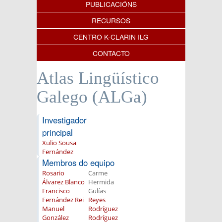
PUBLICACIÓNS
RECURSOS
CENTRO K-CLARIN ILG
CONTACTO
Atlas Lingüístico
Galego (ALGa)
Investigador
principal
Xulio Sousa
Fernández
Membros do equipo
Rosario
Carme
Álvarez Blanco
Hermida
Francisco
Gulías
Fernández Rei
Reyes
Manuel
Rodríguez
González
Rodríguez