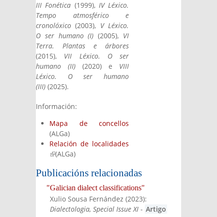
III Fonética
(1999),
IV Léxico.
Tempo atmosférico e
cronolóxico
(2003),
V Léxico.
O ser humano (I)
(2005),
VI
Terra. Plantas e árbores
(2015),
VII Léxico. O ser
humano (II)
(2020) e
VIII
Léxico. O ser humano
(III)
(2025).
Información:
Mapa de concellos
(ALGa)
Relación de localidades
(link is external)
(ALGa)
Publicacións relacionadas
"Galician dialect classifications"
Xulio Sousa Fernández
(
2023
):
Dialectologia, Special Issue XI
-
Artigo