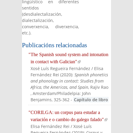
lingüístico en diferentes
sentidos
(desdialectalización,
dialectalización,
converxencia, diverxencia,
etc.).
Publicacións relacionadas
"The Spanish sound system and intonation
in contact with Galician"
(link is external)
Xosé Luís Regueira Fernández / Elisa
Fernández Rei
(
2020
):
Spanish phonetics
and phonology in contact: Studies from
Africa, the Americas, and Spain
, Rajiv Rao
, Amsterdam/Philadelpia: John
Benjamins
, 325-362
-
Capítulo de libro
"CORILGA: un corpus para estudar a
variación e o cambio do galego falado"
(link is
Elisa Fernández Rei / Xosé Luís
externa
Regueira Fernández
(
2019
):
Corpus y