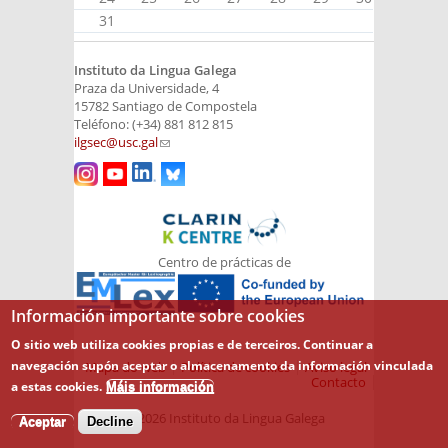
31
Instituto da Lingua Galega
Praza da Universidade, 4
15782 Santiago de Compostela
Teléfono: (+34) 881 812 815
ilgsec@usc.gal
(link sends e-mail)
Centro de prácticas de
Información importante sobre cookies
O sitio web utiliza cookies propias e de terceiros. Continuar a
navegación supón aceptar o almacenamento da información vinculada
Mapa do web
Política de cookies
Aviso legal
Contacto
a estas cookies.
Máis información
© 2026 Instituto da Lingua Galega
Aceptar
Decline