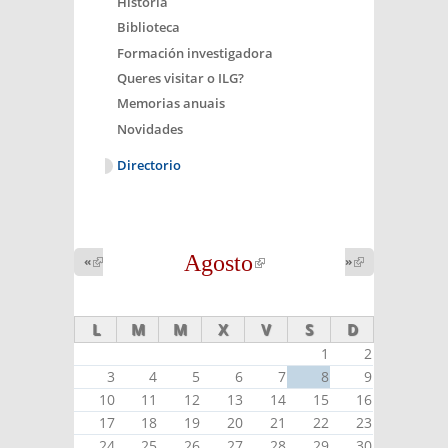
Historia
Biblioteca
Formación investigadora
Queres visitar o ILG?
Memorias anuais
Novidades
Directorio
Agosto
(link is
«
(link is
»
(link is
external)
external)
external)
L
M
M
X
V
S
D
1
2
3
4
5
6
7
8
9
10
11
12
13
14
15
16
17
18
19
20
21
22
23
24
25
26
27
28
29
30