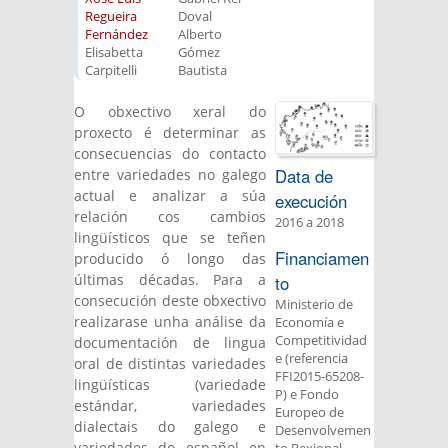
Regueira
Doval
Fernández
Alberto
Elisabetta
Gómez
Carpitelli
Bautista
O obxectivo xeral do
proxecto é determinar as
consecuencias do contacto
Data de
entre variedades no galego
actual e analizar a súa
execución
relación cos cambios
2016
a
2018
lingüísticos que se teñen
Financiamen
producido ó longo das
últimas décadas. Para a
to
consecución deste obxectivo
Ministerio de
realizarase unha análise da
Economía e
Competitividad
documentación de lingua
e (referencia
oral de distintas variedades
FFI2015-65208-
lingüísticas (variedade
P) e Fondo
estándar, variedades
Europeo de
dialectais do galego e
Desenvolvemen
variedades do español en