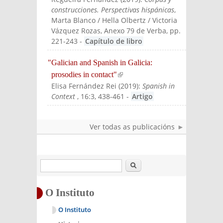
l)
construcciones. Perspectivas hispánicas
,
Marta Blanco / Hella Olbertz / Victoria
Vázquez Rozas
, Anexo 79 de Verba, pp.
221-243
-
Capítulo de libro
"Galician and Spanish in Galicia:
prosodies in contact"
(link is external)
Elisa Fernández Rei
(
2019
):
Spanish in
Context
, 16:3, 438-461
-
Artigo
Ver todas as publicacións
Buscar
O Instituto
O Instituto