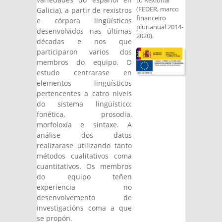
to Rexional
(FEDER, marco
Galicia), a partir de rexistros
financeiro
e córpora lingüísticos
plurianual 2014‐
desenvolvidos nas últimas
2020).
décadas e nos que
participaron varios dos
membros do equipo. O
estudo centrarase en
elementos lingüísticos
pertencentes a catro niveis
do sistema lingüístico:
fonética, prosodia,
morfoloxía e sintaxe. A
análise dos datos
realizarase utilizando tanto
métodos cualitativos coma
cuantitativos. Os membros
do equipo teñen
experiencia no
desenvolvemento de
investigacións coma a que
se propón.