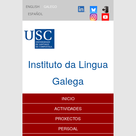
Ir o contido principal
ENGLISH
GALEGO
ESPAÑOL
Instituto da Lingua
Galega
Índice de contidos
INICIO
ACTIVIDADES
PROXECTOS
PERSOAL