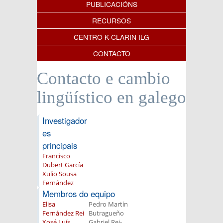
PUBLICACIÓNS
RECURSOS
CENTRO K-CLARIN ILG
CONTACTO
Contacto e cambio
lingüístico en galego
Investigador
es
principais
Francisco
Dubert García
Xulio Sousa
Fernández
Membros do equipo
Elisa
Pedro Martín
Fernández Rei
Butragueño
Xosé Luís
Gabriel Rei-