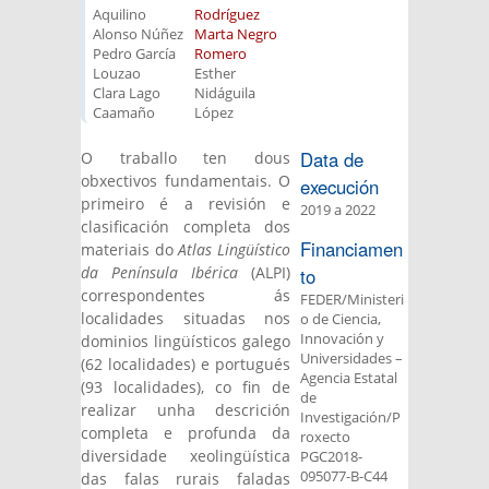
Aquilino
Rodríguez
Alonso Núñez
Marta Negro
Pedro García
Romero
Louzao
Esther
Clara Lago
Nidáguila
Caamaño
López
Data de
O traballo ten dous
obxectivos fundamentais. O
execución
primeiro é a revisión e
2019
a
2022
clasificación completa dos
Financiamen
materiais do
Atlas Lingüístico
da Península Ibérica
(ALPI)
to
correspondentes ás
FEDER/Ministeri
localidades situadas nos
o de Ciencia,
Innovación y
dominios lingüísticos galego
Universidades –
(62 localidades) e portugués
Agencia Estatal
(93 localidades), co fin de
de
realizar unha descrición
Investigación/P
completa e profunda da
roxecto
diversidade xeolingüística
PGC2018-
095077-B-C44
das falas rurais faladas