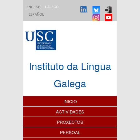
Ir o contido principal
ENGLISH
GALEGO
ESPAÑOL
Instituto da Lingua
Galega
Índice de contidos
INICIO
ACTIVIDADES
PROXECTOS
PERSOAL