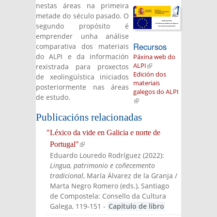
nestas áreas na primeira
metade do século pasado. O
segundo propósito é
emprender unha análise
Recursos
comparativa dos materiais
do ALPI e da información
Páxina web do
ALPI
(link is
rexistrada para proxectos
Edición dos
external)
de xeolingüística iniciados
materiais
posteriormente nas áreas
galegos do ALPI
de estudo.
(link is external)
Publicacións relacionadas
"Léxico da vide en Galicia e norte de
Portugal"
(link is external)
Eduardo Louredo Rodríguez
(
2022
):
Lingua, patrimonio e coñecemento
tradicional
, María Älvarez de la Granja /
Marta Negro Romero (eds.)
, Santiago
de Compostela: Consello da Cultura
Galega
, 119-151
-
Capítulo de libro