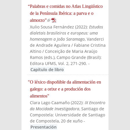
“Palabras e comidas no Atlas Lingüístico
de la Península Ibérica: a parva e o
almorzo”
(link is external)
Xulio Sousa Fernández
(
2022
):
Estudos
dialetais brasileiros e europeus: uma
homenagem a João Saramago
, Vanderci
de Andrade Aguilera / Fabiane Cristina
Altino / Conceição de Maria Araújo
Ramos (eds.)
, Campo Grande (Brasil):
Editora UFMS
, Vol. 2, 271-290.
-
Capítulo de libro
"O léxico dispoñible da alimentación en
galego: a orixe e a produción dos
alimentos"
Clara Lago Caamaño
(
2022
):
IX Encontro
da Mocidade Investigadora
, Santiago de
Compostela: Universidade de Santiago
de Compostela, 20 de xuño
-
Presentación