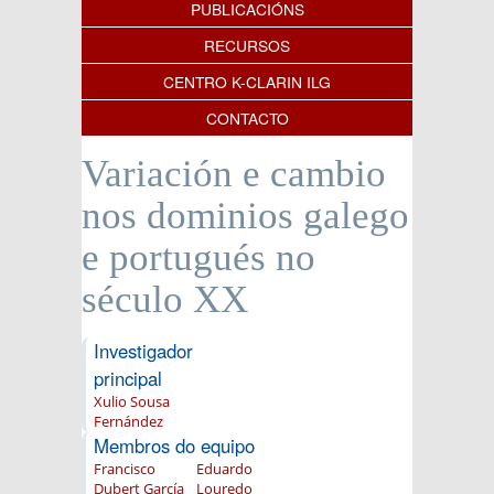
PUBLICACIÓNS
RECURSOS
CENTRO K-CLARIN ILG
CONTACTO
Variación e cambio
nos dominios galego
e portugués no
século XX
Investigador
principal
Xulio Sousa
Fernández
Membros do equipo
Francisco
Eduardo
Dubert García
Louredo