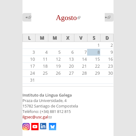
Agosto
(link is
«
(link is
»
(link is
external)
external)
external)
L
M
M
X
V
S
D
1
2
3
4
5
6
7
8
9
10
11
12
13
14
15
16
17
18
19
20
21
22
23
24
25
26
27
28
29
30
31
Instituto da Lingua Galega
Praza da Universidade, 4
15782 Santiago de Compostela
Teléfono: (+34) 881 812 815
ilgsec@usc.gal
(link sends e-mail)