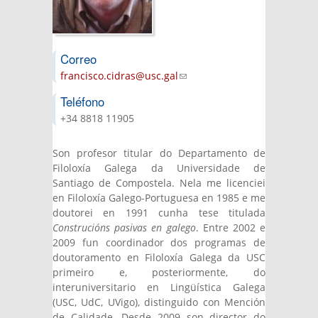
Correo
francisco.cidras@usc.gal
(link sends e-mail)
Teléfono
+34 8818 11905
Son profesor titular do Departamento de
Filoloxía Galega da Universidade de
Santiago de Compostela. Nela me licenciei
en Filoloxía Galego-Portuguesa en 1985 e me
doutorei en 1991 cunha tese titulada
Construcións pasivas en galego
. Entre 2002 e
2009 fun coordinador dos programas de
doutoramento en Filoloxía Galega da USC
primeiro e, posteriormente, do
interuniversitario en Lingüística Galega
(USC, UdC, UVigo), distinguido con Mención
de Calidade. Desde 2009 son director do