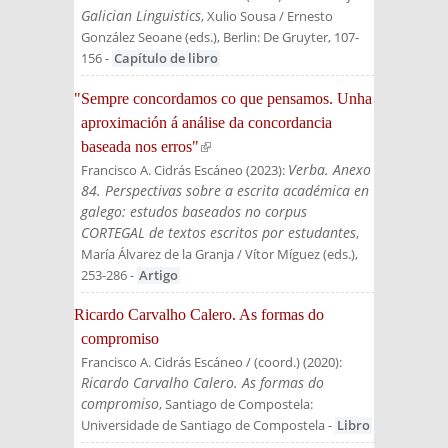
Galician Linguistics
, Xulio Sousa / Ernesto
González Seoane (eds.)
, Berlin: De Gruyter
, 107-
156
-
Capítulo de libro
"Sempre concordamos co que pensamos. Unha
aproximación á análise da concordancia
baseada nos erros"
(link is external)
Verba. Anexo
Francisco A. Cidrás Escáneo
(
2023
):
84. Perspectivas sobre a escrita académica en
galego: estudos baseados no corpus
CORTEGAL de textos escritos por estudantes
,
María Álvarez de la Granja / Vítor Míguez (eds.)
,
253-286
-
Artigo
Ricardo Carvalho Calero. As formas do
compromiso
Francisco A. Cidrás Escáneo / (coord.)
(
2020
):
Ricardo Carvalho Calero. As formas do
compromiso
, Santiago de Compostela:
Universidade de Santiago de Compostela
-
Libro