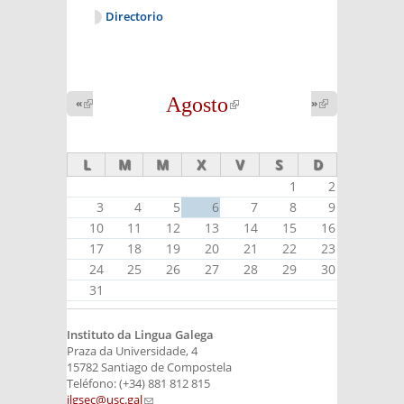
Directorio
Agosto
(link is
«
(link is
»
(link is
external)
external)
external)
L
M
M
X
V
S
D
1
2
3
4
5
6
7
8
9
10
11
12
13
14
15
16
17
18
19
20
21
22
23
24
25
26
27
28
29
30
31
Instituto da Lingua Galega
Praza da Universidade, 4
15782 Santiago de Compostela
Teléfono: (+34) 881 812 815
ilgsec@usc.gal
(link sends e-mail)