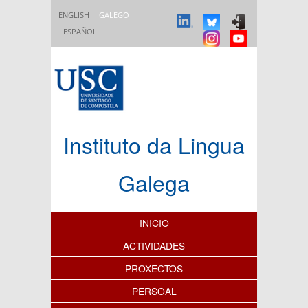
Ir o contido principal
ENGLISH
GALEGO
ESPAÑOL
Instituto da Lingua
Galega
Índice de contidos
INICIO
ACTIVIDADES
PROXECTOS
PERSOAL