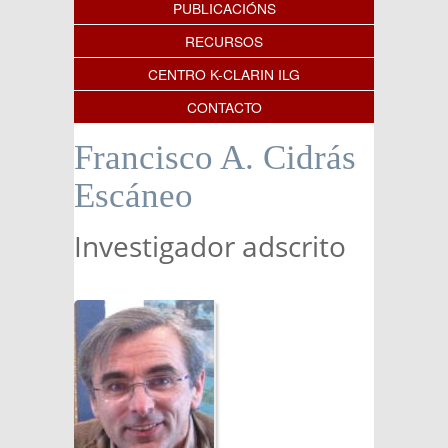
PUBLICACIÓNS
RECURSOS
CENTRO K-CLARIN ILG
CONTACTO
Francisco A. Cidrás
Escáneo
Investigador adscrito