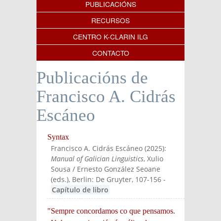
PUBLICACIÓNS
RECURSOS
CENTRO K-CLARIN ILG
CONTACTO
Publicacións de
Francisco A. Cidrás
Escáneo
Syntax
Francisco A. Cidrás Escáneo
(
2025
):
Manual of Galician Linguistics
, Xulio
Sousa / Ernesto González Seoane
(eds.)
, Berlin: De Gruyter
, 107-156
-
Capítulo de libro
"Sempre concordamos co que pensamos.