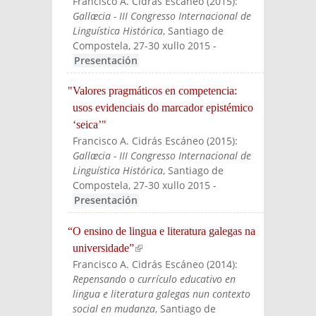
Francisco A. Cidrás Escáneo
(
2015
):
Gallæcia - III Congresso Internacional de
Linguística Histórica
, Santiago de
Compostela, 27-30 xullo 2015
-
Presentación
"Valores pragmáticos en competencia:
usos evidenciais do marcador epistémico
‘seica’"
Francisco A. Cidrás Escáneo
(
2015
):
Gallæcia - III Congresso Internacional de
Linguística Histórica
, Santiago de
Compostela, 27-30 xullo 2015
-
Presentación
“O ensino de lingua e literatura galegas na
universidade”
(link is external)
Francisco A. Cidrás Escáneo
(
2014
):
Repensando o currículo educativo en
lingua e literatura galegas nun contexto
social en mudanza
, Santiago de