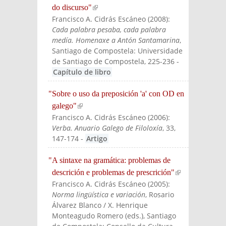
do discurso"
(link is external)
Francisco A. Cidrás Escáneo
(
2008
):
Cada palabra pesaba, cada palabra
medía. Homenaxe a Antón Santamarina
,
Santiago de Compostela: Universidade
de Santiago de Compostela
, 225-236
-
Capítulo de libro
"Sobre o uso da preposición 'a' con OD en
galego"
(link is external)
Francisco A. Cidrás Escáneo
(
2006
):
Verba. Anuario Galego de Filoloxía
, 33,
147-174
-
Artigo
"A sintaxe na gramática: problemas de
descrición e problemas de prescrición"
(link is
Francisco A. Cidrás Escáneo
(
2005
):
externa
Norma lingüística e variación
, Rosario
l)
Álvarez Blanco / X. Henrique
Monteagudo Romero (eds.)
, Santiago