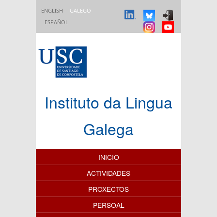
Ir o contido principal
ENGLISH
GALEGO
ESPAÑOL
Instituto da Lingua
Galega
Índice de contidos
INICIO
ACTIVIDADES
PROXECTOS
PERSOAL