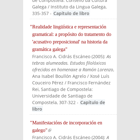
de Compostela: Consello da Cultura
Galega / Instituto da Lingua Galega
,
335-357
-
Capítulo de libro
"Realidade lingüística e representación
gramatical: a propósito do tratamento do
'acusativo preposicional' na historia da
gramática galega"
Francisco A. Cidrás Escáneo
(
2005
):
As
tebras alumeadas. Estudos filolóxicos
ofrecidos en homenaxe a Ramón Lorenzo
,
Ana Isabel Boullón Agrelo / Xosé Luís
Couceiro Pérez / Francisco Fernández
Rei
, Santiago de Compostela:
Universidade de Santiago de
Compostela
, 307-322
-
Capítulo de
libro
"Manifestacións de incorporación en
galego"
(link is external)
Francisco A. Cidrás Escáneo
(
2004
):
A