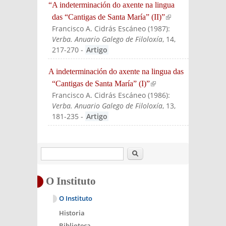
“A indeterminación do axente na lingua
das “Cantigas de Santa María” (II)”
(link is
Francisco A. Cidrás Escáneo
(
1987
):
externa
Verba. Anuario Galego de Filoloxía
, 14,
l)
217-270
-
Artigo
A indeterminación do axente na lingua das
“Cantigas de Santa María” (I)”
(link is
Francisco A. Cidrás Escáneo
(
1986
):
external)
Verba. Anuario Galego de Filoloxía
, 13,
181-235
-
Artigo
Buscar
O Instituto
O Instituto
Historia
Biblioteca