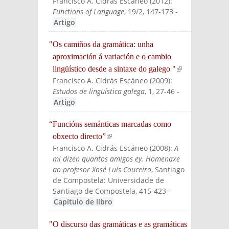
Francisco A. Cidrás Escáneo
(
2012
):
Functions of Language
, 19/2, 147-173
-
Artigo
"Os camiños da gramática: unha
aproximación á variación e o cambio
lingüístico desde a sintaxe do galego "
(link is
Francisco A. Cidrás Escáneo
(
2009
):
externa
Estudos de lingüística galega
, 1, 27-46
-
l)
Artigo
“Funcións semánticas marcadas como
obxecto directo”
(link is external)
Francisco A. Cidrás Escáneo
(
2008
):
A
mi dizen quantos amigos ey. Homenaxe
ao profesor Xosé Luís Couceiro
, Santiago
de Compostela: Universidade de
Santiago de Compostela
, 415-423
-
Capítulo de libro
"O discurso das gramáticas e as gramáticas