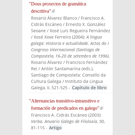
"Dous proxectos de gramática
descritiva"
(link is external)
Rosario Álvarez Blanco / Francisco A.
Cidrás Escáneo / Ernesto X. González
Seoane / Xosé Luís Regueira Fernández
/ Xosé Xove Ferreiro
(
2004
):
A lingua
galega: Historia e actualidade. Actas do I
Congreso Internacional (Santiago de
Compostela, 16-20 de setembro de 1996)
,
Rosario Álvarez / Francisco Fernández
Rei / Antón Santamarina (eds.)
,
Santiago de Compostela: Consello da
Cultura Galega / Instituto da Lingua
Galega
, II, 521-525
-
Capítulo de libro
"Alternancias transitivo-intransitivo e
formación de predicados en galego"
(link is
Francisco A. Cidrás Escáneo
(
2003
):
externa
Verba. Anuario Galego de Filoloxía
, 30,
l)
81-115
-
Artigo