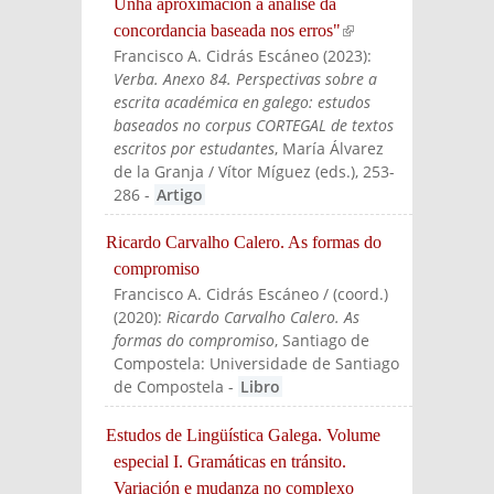
Unha aproximación á análise da
concordancia baseada nos erros"
(link is
Francisco A. Cidrás Escáneo
(
2023
):
external)
Verba. Anexo 84. Perspectivas sobre a
escrita académica en galego: estudos
baseados no corpus CORTEGAL de textos
escritos por estudantes
, María Álvarez
de la Granja / Vítor Míguez (eds.)
, 253-
286
-
Artigo
Ricardo Carvalho Calero. As formas do
compromiso
Francisco A. Cidrás Escáneo / (coord.)
(
2020
):
Ricardo Carvalho Calero. As
formas do compromiso
, Santiago de
Compostela: Universidade de Santiago
de Compostela
-
Libro
Estudos de Lingüística Galega. Volume
especial I. Gramáticas en tránsito.
Variación e mudanza no complexo