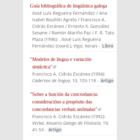
Guía bibliográfica de lingüística galega
Xosé Luís Regueira Fernández / Ana
Isabel Boullón Agrelo / Francisco A.
Cidrás Escáneo / Ernesto X. González
Seoane / Ramón Mariño Paz / F. R. Tato
Plaza
(
1996
):
, Xosé Luís Regueira
Fernández (coord.)
, Vigo: Xerais
-
Libro
"Modelos de lingua e variación
sintáctica"
(link is external)
Francisco A. Cidrás Escáneo
(
1994
):
Cadernos de lingua
, 10, 103-118
-
Artigo
"Sobre a función da concordancia:
consideracións a propósito das
concordancias verbais anómalas"
(link is
Francisco A. Cidrás Escáneo
(
1992
):
external)
Verba. Anuario Galego de Filoloxía
, 19,
41-53
-
Artigo