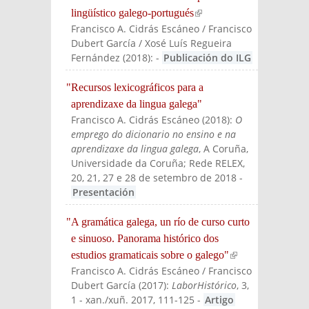
lingüístico galego-portugués
(link is
Francisco A. Cidrás Escáneo / Francisco
external)
Dubert García / Xosé Luís Regueira
Fernández
(
2018
):
-
Publicación do ILG
"Recursos lexicográficos para a
aprendizaxe da lingua galega"
Francisco A. Cidrás Escáneo
(
2018
):
O
emprego do dicionario no ensino e na
aprendizaxe da lingua galega
, A Coruña,
Universidade da Coruña; Rede RELEX,
20, 21, 27 e 28 de setembro de 2018
-
Presentación
"A gramática galega, un río de curso curto
e sinuoso. Panorama histórico dos
estudios gramaticais sobre o galego"
(link is
Francisco A. Cidrás Escáneo / Francisco
externa
Dubert García
(
2017
):
LaborHistórico
, 3,
l)
1 - xan./xuñ. 2017, 111-125
-
Artigo