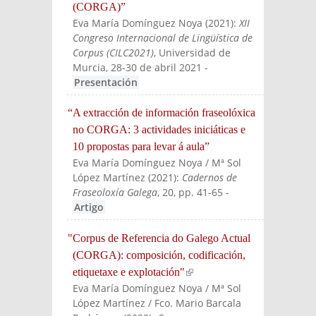
(CORGA)”
Eva María Domínguez Noya
(
2021
):
XII
Congreso Internacional de Lingüística de
Corpus (CILC2021)
, Universidad de
Murcia, 28-30 de abril 2021
-
Presentación
“A extracción de información fraseolóxica
no CORGA: 3 actividades iniciáticas e
10 propostas para levar á aula”
Eva María Domínguez Noya / Mª Sol
López Martínez
(
2021
):
Cadernos de
Fraseoloxía Galega
, 20, pp. 41-65
-
Artigo
"Corpus de Referencia do Galego Actual
(CORGA): composición, codificación,
etiquetaxe e explotación"
(link is external)
Eva María Domínguez Noya / Mª Sol
López Martínez / Fco. Mario Barcala