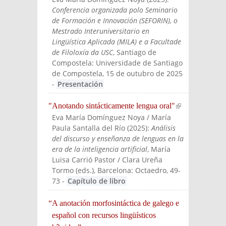
Conferencia organizada polo Seminario
de Formación e Innovación (SEFORIN), o
Mestrado Interuniversitario en
Lingüística Aplicada (MILA) e a Facultade
de Filoloxía da USC
, Santiago de
Compostela: Universidade de Santiago
de Compostela, 15 de outubro de 2025
-
Presentación
"Anotando sintácticamente lengua oral"
(link is
Eva María Domínguez Noya / María
externa
Paula Santalla del Río
(
2025
):
Análisis
l)
del discurso y enseñanza de lenguas en la
era de la inteligencia artificial
, María
Luisa Carrió Pastor / Clara Ureña
Tormo (eds.)
, Barcelona: Octaedro
, 49-
73
-
Capítulo de libro
“A anotación morfosintáctica de galego e
español con recursos lingüísticos