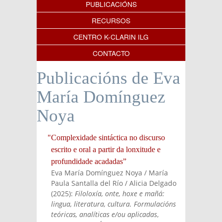
PUBLICACIÓNS
RECURSOS
CENTRO K-CLARIN ILG
CONTACTO
Publicacións de Eva
María Domínguez
Noya
"Complexidade sintáctica no discurso
escrito e oral a partir da lonxitude e
profundidade acadadas”
Eva María Domínguez Noya / María
Paula Santalla del Río / Alicia Delgado
(
2025
):
Filoloxía, onte, hoxe e mañá:
lingua, literatura, cultura. Formulacións
teóricas, analíticas e/ou aplicadas
,