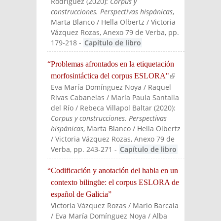
Rodríguez
(
2020
):
Corpus y
construcciones. Perspectivas hispánicas
,
Marta Blanco / Hella Olbertz / Victoria
Vázquez Rozas
, Anexo 79 de Verba
, pp.
179-218
-
Capítulo de libro
“Problemas afrontados en la etiquetación
morfosintáctica del corpus ESLORA"
(link is
Eva María Domínguez Noya / Raquel
externa
Rivas Cabanelas / María Paula Santalla
l)
del Río / Rebeca Villapol Baltar
(
2020
):
Corpus y construcciones. Perspectivas
hispánicas
, Marta Blanco / Hella Olbertz
/ Victoria Vázquez Rozas
, Anexo 79 de
Verba
, pp. 243-271
-
Capítulo de libro
“Codificación y anotación del habla en un
contexto bilingüe: el corpus ESLORA de
español de Galicia”
Victoria Vázquez Rozas / Mario Barcala
/ Eva María Domínguez Noya / Alba