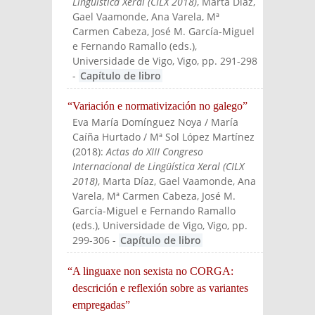
Lingüística Xeral (CILX 2018)
, Marta Díaz,
Gael Vaamonde, Ana Varela, Mª
Carmen Cabeza, José M. García-Miguel
e Fernando Ramallo (eds.)
,
Universidade de Vigo, Vigo, pp. 291-298
-
Capítulo de libro
“Variación e normativización no galego”
Eva María Domínguez Noya / María
Caíña Hurtado / Mª Sol López Martínez
(
2018
):
Actas do XIII Congreso
Internacional de Lingüística Xeral (CILX
2018)
, Marta Díaz, Gael Vaamonde, Ana
Varela, Mª Carmen Cabeza, José M.
García-Miguel e Fernando Ramallo
(eds.)
, Universidade de Vigo, Vigo, pp.
299-306
-
Capítulo de libro
“A linguaxe non sexista no CORGA:
descrición e reflexión sobre as variantes
empregadas”