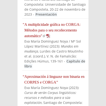
Compostela: Universidade de Santiago
de Compostela, 20-22 de novembro de
2023
-
Presentación
"A multiplicidade gráfica no CORGA:
Métodos para o seu recoñecemento
automático"
(link is external)
Eva María Domínguez Noya / Mª Sol
López Martínez
(
2023
):
Mundos em
mudança
, Lurdes de Castro Moutinho
et al. (coord.)
, V. N. de Famalicão:
Edições Húmus
, 139-161
-
Capítulo de
libro
“Aproximación á linguaxe non binaria en
CORPES e CORGA”
Eva María Domínguez Noya
(
2023
):
Curso de verán Corpus lingüísticos:
recursos e métodos para a súa
explotación
, Santiago de Compostela: