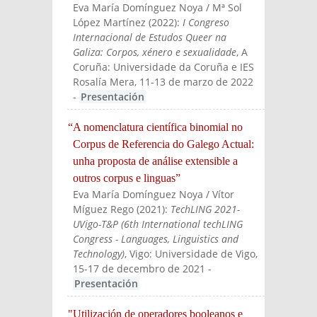
Eva María Domínguez Noya / Mª Sol
López Martínez
(
2022
):
I Congreso
Internacional de Estudos Queer na
Galiza: Corpos, xénero e sexualidade
, A
Coruña: Universidade da Coruña e IES
Rosalía Mera, 11-13 de marzo de 2022
-
Presentación
“A nomenclatura científica binomial no
Corpus de Referencia do Galego Actual:
unha proposta de análise extensible a
outros corpus e linguas”
Eva María Domínguez Noya / Vítor
Míguez Rego
(
2021
):
TechLING 2021-
UVigo-T&P (6th International techLING
Congress - Languages, Linguistics and
Technology)
, Vigo: Universidade de Vigo,
15-17 de decembro de 2021
-
Presentación
"Utilización de operadores booleanos e