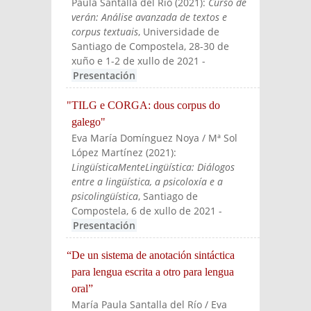
Paula Santalla del Río
(
2021
):
Curso de
verán: Análise avanzada de textos e
corpus textuais
, Universidade de
Santiago de Compostela, 28-30 de
xuño e 1-2 de xullo de 2021
-
Presentación
"TILG e CORGA: dous corpus do
galego"
Eva María Domínguez Noya / Mª Sol
López Martínez
(
2021
):
LingüísticaMenteLingüística: Diálogos
entre a lingüística, a psicoloxía e a
psicolingüística
, Santiago de
Compostela, 6 de xullo de 2021
-
Presentación
“De un sistema de anotación sintáctica
para lengua escrita a otro para lengua
oral”
María Paula Santalla del Río / Eva