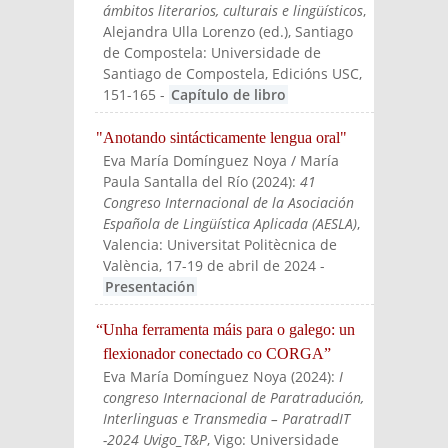
ámbitos literarios, culturais e lingüísticos
,
Alejandra Ulla Lorenzo (ed.)
, Santiago
de Compostela: Universidade de
Santiago de Compostela, Edicións USC
,
151-165
-
Capítulo de libro
"Anotando sintácticamente lengua oral"
Eva María Domínguez Noya / María
Paula Santalla del Río
(
2024
):
41
Congreso Internacional de la Asociación
Española de Lingüística Aplicada (AESLA)
,
Valencia: Universitat Politècnica de
València, 17-19 de abril de 2024
-
Presentación
“Unha ferramenta máis para o galego: un
flexionador conectado co CORGA”
Eva María Domínguez Noya
(
2024
):
I
congreso Internacional de Paratradución,
Interlinguas e Transmedia – ParatradIT
-2024 Uvigo_T&P
, Vigo: Universidade