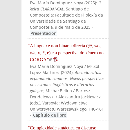
Eva María Domínguez Noya
(
2025
):
II
Xeira CLARIAH-GAL
, Santiago de
Compostela: Facultade de Filoloxía da
Universidade de Santiago de
Compostela, 9 de maio de 2025
-
Presentación
“A linguaxe non binaria directa (@, s/o,
o/a, x, *, e) e a perspectiva de xénero no
CORGA”
(link is external)
Eva María Domínguez Noya / Mª Sol
López Martínez
(
2024
):
Abrindo rutas,
expandindo camiños. Novas perspectivas
nos estudos lingüísticos e literarios
galegos
, Michał Belina / Bartosz
Dondelewski / Aleksandra Jackiewicz
(eds.)
, Varsovia: Wydawnictwa
Uniwersytetu Warszawskiego
, 140-161
-
Capítulo de libro
"Complexidade sintáctica en discurso