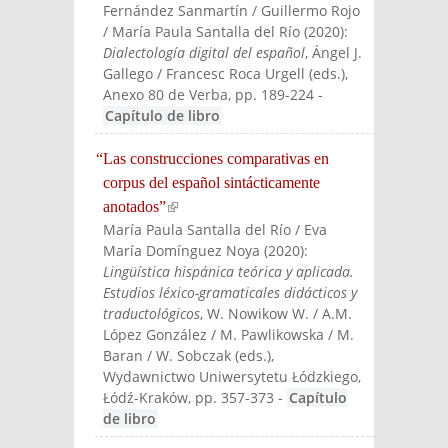
Fernández Sanmartín / Guillermo Rojo
/ María Paula Santalla del Río
(
2020
):
Dialectología digital del español
, Ángel J.
Gallego / Francesc Roca Urgell (eds.)
,
Anexo 80 de Verba
, pp. 189-224
-
Capítulo de libro
“Las construcciones comparativas en
corpus del español sintácticamente
anotados”
(link is external)
María Paula Santalla del Río / Eva
María Domínguez Noya
(
2020
):
Lingüística hispánica teórica y aplicada.
Estudios léxico-gramaticales didácticos y
traductológicos
, W. Nowikow W. / A.M.
López González / M. Pawlikowska / M.
Baran / W. Sobczak (eds.)
,
Wydawnictwo Uniwersytetu Łódzkiego,
Łódź-Kraków
, pp. 357-373
-
Capítulo
de libro