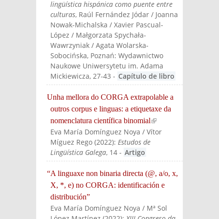
lingüística hispánica como puente entre
culturas
, Raúl Fernández Jódar / Joanna
Nowak-Michalska / Xavier Pascual-
López / Małgorzata Spychała-
Wawrzyniak / Agata Wolarska-
Sobocińska
, Poznań: Wydawnictwo
Naukowe Uniwersytetu im. Adama
Mickiewicza
, 27-43
-
Capítulo de libro
Unha mellora do CORGA extrapolable a
outros corpus e linguas: a etiquetaxe da
nomenclatura científica binomial
(link is
Eva María Domínguez Noya / Vítor
external)
Míguez Rego
(
2022
):
Estudos de
Lingüística Galega
, 14
-
Artigo
“A linguaxe non binaria directa (@, a/o, x,
X, *, e) no CORGA: identificación e
distribución”
Eva María Domínguez Noya / Mª Sol
López Martínez
(
2022
):
XIII Congreso da