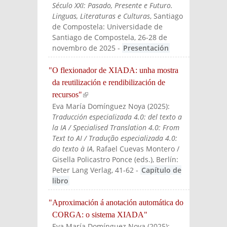
Século XXI: Pasado, Presente e Futuro.
Linguas, Literaturas e Culturas
, Santiago
de Compostela: Universidade de
Santiago de Compostela, 26-28 de
novembro de 2025
-
Presentación
"O flexionador de XIADA: unha mostra
da reutilización e rendibilización de
recursos"
(link is external)
Eva María Domínguez Noya
(
2025
):
Traducción especializada 4.0: del texto a
la IA / Specialised Translation 4.0: From
Text to AI / Tradução especializada 4.0:
do texto à IA
, Rafael Cuevas Montero /
Gisella Policastro Ponce (eds.)
, Berlín:
Peter Lang Verlag
, 41-62
-
Capítulo de
libro
"Aproximación á anotación automática do
CORGA: o sistema XIADA"
Eva María Domínguez Noya
(
2025
):