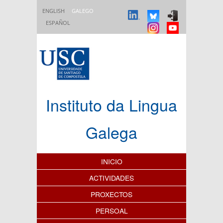
Ir o contido principal
ENGLISH
GALEGO
ESPAÑOL
Instituto da Lingua
Galega
Índice de contidos
INICIO
ACTIVIDADES
PROXECTOS
PERSOAL