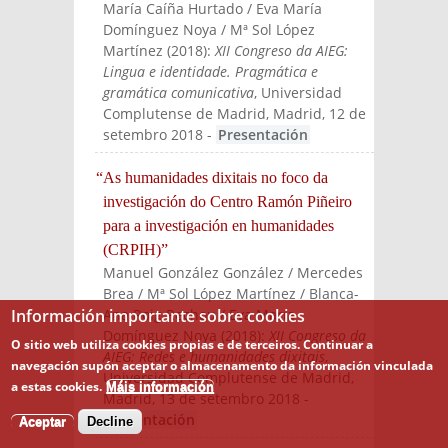
María Caíña Hurtado / Eva María
Domínguez Noya / Mª Sol López
Martínez
(
2018
):
XII Congreso da AIEG:
Lingua e identidade. Pragmática e
gramática comunicativa
, Universidad
Complutense de Madrid
, Madrid, 12 de
setembro 2018
-
Presentación
“As humanidades dixitais no foco da
investigación do Centro Ramón Piñeiro
para a investigación en humanidades
(CRPIH)”
Manuel González González / Mercedes
Brea / Mª Sol López Martínez / Blanca-
Información importante sobre cookies
Ana Roig Rechou / Eva María
Domínguez Noya
(
2018
):
XII Congreso da
O sitio web utiliza cookies propias e de terceiros. Continuar a
AIEG: Redes e humanidades dixitais
,
navegación supón aceptar o almacenamento da información vinculada
Universidad Complutense de Madrid,
a estas cookies.
Máis información
Madrid
, 13 de setembro 2018
-
Presentación
Aceptar
Decline