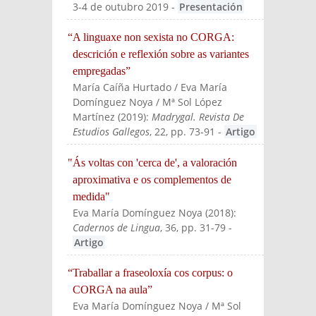
3-4 de outubro 2019
-
Presentación
“A linguaxe non sexista no CORGA:
descrición e reflexión sobre as variantes
empregadas”
María Caíña Hurtado / Eva María
Domínguez Noya / Mª Sol López
Martínez
(
2019
):
Madrygal. Revista De
Estudios Gallegos
, 22, pp. 73-91
-
Artigo
"Ás voltas con 'cerca de', a valoración
aproximativa e os complementos de
medida"
Eva María Domínguez Noya
(
2018
):
Cadernos de Lingua
, 36, pp. 31-79
-
Artigo
“Traballar a fraseoloxía cos corpus: o
CORGA na aula”
Eva María Domínguez Noya / Mª Sol