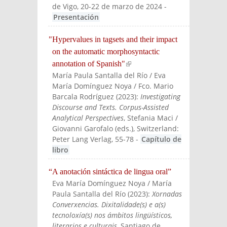
de Vigo, 20-22 de marzo de 2024
-
Presentación
"Hypervalues in tagsets and their impact
on the automatic morphosyntactic
annotation of Spanish"
(link is external)
María Paula Santalla del Río / Eva
María Domínguez Noya / Fco. Mario
Barcala Rodríguez
(
2023
):
Investigating
Discourse and Texts. Corpus-Assisted
Analytical Perspectives
, Stefania Maci /
Giovanni Garofalo (eds.)
, Switzerland:
Peter Lang Verlag
, 55-78
-
Capítulo de
libro
“A anotación sintáctica de lingua oral”
Eva María Domínguez Noya / María
Paula Santalla del Río
(
2023
):
Xornadas
Converxencias. Dixitalidade(s) e a(s)
tecnoloxía(s) nos ámbitos lingüísticos,
literarios e culturais
, Santiago de