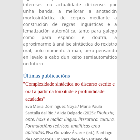
intereses na actualidade diríxense, por
unha banda, a mellorar a anotación
morfosintáctica de corpus mediante a
construción de regras lingüísticas e a
lematización automática, tanto para galego
como para español e, doutra, a
aproximarme á análise sintáctica do rexistro
oral, polo momento á man, pero pensando
en levalo a cabo dun xeito semiautomático
no futuro.
Últimas publicacións
"Complexidade sintáctica no discurso escrito e
oral a partir da lonxitude e profundidade
acadadas”
Eva María Domínguez Noya / María Paula
Filoloxía,
Santalla del Río / Alicia Delgado
(
2025
):
onte, hoxe e mañá: lingua, literatura, cultura.
Formulacións teóricas, analíticas e/ou
aplicadas
, Elsa González Álvarez (ed.)
, Santiago
de Compostela: Universidade de Santiago de