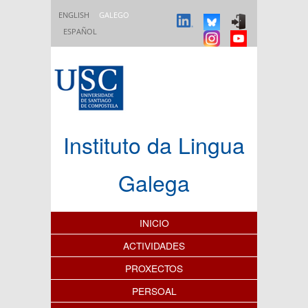
Ir o contido principal
ENGLISH
GALEGO
ESPAÑOL
Instituto da Lingua
Galega
Índice de contidos
INICIO
ACTIVIDADES
PROXECTOS
PERSOAL