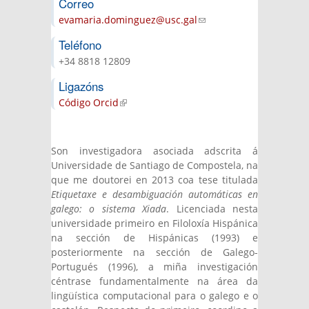
Correo
evamaria.dominguez@usc.gal
(link sends
e-mail)
Teléfono
+34 8818 12809
Ligazóns
Código Orcid
(link is external)
Son investigadora asociada adscrita á
Universidade de Santiago de Compostela, na
que me doutorei en 2013 coa tese titulada
Etiquetaxe e desambiguación automáticas en
galego: o sistema Xiada
. Licenciada nesta
universidade primeiro en Filoloxía Hispánica
na sección de Hispánicas (1993) e
posteriormente na sección de Galego-
Portugués (1996), a miña investigación
céntrase fundamentalmente na área da
lingüística computacional para o galego e o