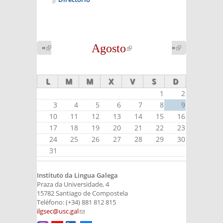
Agosto
(link is
«
(link is
»
(link is
external)
external)
external)
L
M
M
X
V
S
D
1
2
3
4
5
6
7
8
9
10
11
12
13
14
15
16
17
18
19
20
21
22
23
24
25
26
27
28
29
30
31
Instituto da Lingua Galega
Praza da Universidade, 4
15782 Santiago de Compostela
Teléfono: (+34) 881 812 815
ilgsec@usc.gal
(link sends e-mail)