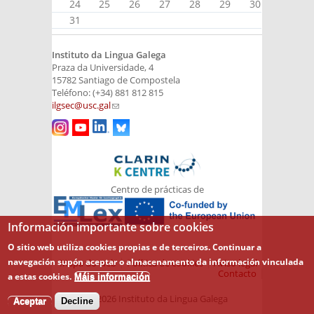
24
25
26
27
28
29
30
31
Instituto da Lingua Galega
Praza da Universidade, 4
15782 Santiago de Compostela
Teléfono: (+34) 881 812 815
ilgsec@usc.gal
(link sends e-mail)
Centro de prácticas de
Información importante sobre cookies
O sitio web utiliza cookies propias e de terceiros. Continuar a
navegación supón aceptar o almacenamento da información vinculada
Mapa do web
Política de cookies
Aviso legal
Contacto
a estas cookies.
Máis información
© 2026 Instituto da Lingua Galega
Aceptar
Decline