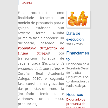
Basanta
Este proxecto ten como
finalidade fornecer un
modelo de pronuncia para o
galego estándar, nun
Data de
rexistro formal. Nunha
primeira fase elaborouse un
execución
dicionario, baseado no
2011
a
2015
Vocabulario Ortográfico da
Financiamen
Lingua Galega
(link is external)
, coa
transcrición fonética de
to
cada entrada (
Dicionario de
Financiado pola
pronuncia da lingua galega
. A
Secretaría Xeral
de Política
Coruña: Real Academia
Lingüística. Coa
Galega, 2010). A segunda
colaboración da
fase consistiu na gravación
Radio Galega.
das propostas de pronuncia
(incluíndo femininos e
Recursos
variantes, unhas 60000
Dicionario de
pronuncias).
pronuncia da