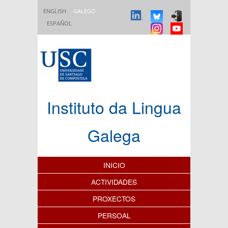
Ir o contido principal
ENGLISH
GALEGO
ESPAÑOL
Instituto da Lingua
Galega
Índice de contidos
INICIO
ACTIVIDADES
PROXECTOS
PERSOAL