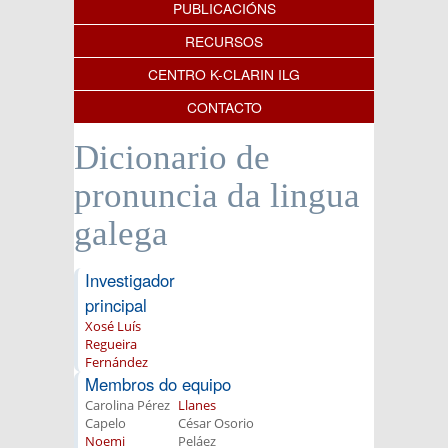
PUBLICACIÓNS
RECURSOS
CENTRO K-CLARIN ILG
CONTACTO
Dicionario de
pronuncia da lingua
galega
Investigador
principal
Xosé Luís
Regueira
Fernández
Membros do equipo
Carolina Pérez
Llanes
Capelo
César Osorio
Noemi
Peláez