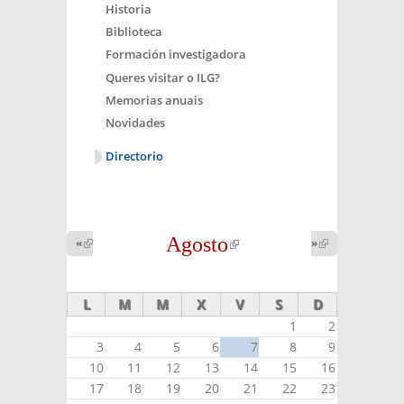
Historia
Biblioteca
Formación investigadora
Queres visitar o ILG?
Memorias anuais
Novidades
Directorio
Agosto
(link is
«
(link is
»
(link is
external)
external)
external)
L
M
M
X
V
S
D
1
2
3
4
5
6
7
8
9
10
11
12
13
14
15
16
17
18
19
20
21
22
23