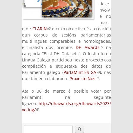
dese
nvolv
e no
marc
o de
CLARIN
(link is external)
e cuxo obxectivo é a creación
dun corpus de sesións parlamentarias
multilingües comparables e homologadas,
é finalista dos premios
DH Awards
(link is
na
categoría “Best DH Datasets”. O Instituto da
external)
Lingua Galega participou neste proxecto coa
compilación e etiquetaxe dos datos do
Parlamento galego (
ParlaMint-ES-GA
(link is
), nas
que tamén colaborou o
Proxecto Nós
(link is
external)
.
external)
Ata o 30 de marzo é posible votar por
Parlamint na seguinte
ligazón:
http://dhawards.org/dhawards2023/
voting/
(link is external)
.
Buscar