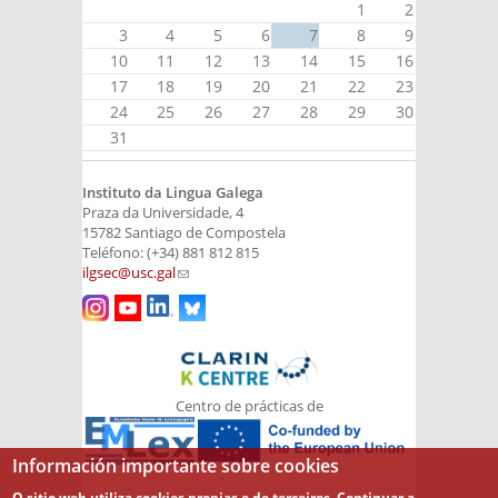
1
2
3
4
5
6
7
8
9
10
11
12
13
14
15
16
17
18
19
20
21
22
23
24
25
26
27
28
29
30
31
Instituto da Lingua Galega
Praza da Universidade, 4
15782 Santiago de Compostela
Teléfono: (+34) 881 812 815
ilgsec@usc.gal
(link sends e-mail)
Centro de prácticas de
Información importante sobre cookies
O sitio web utiliza cookies propias e de terceiros. Continuar a