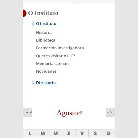
O Instituto
O Instituto
Historia
Biblioteca
Formación investigadora
Queres visitar o ILG?
Memorias anuais
Novidades
Directorio
Agosto
(link is
«
(link is
»
(link is
external)
external)
external)
L
M
M
X
V
S
D