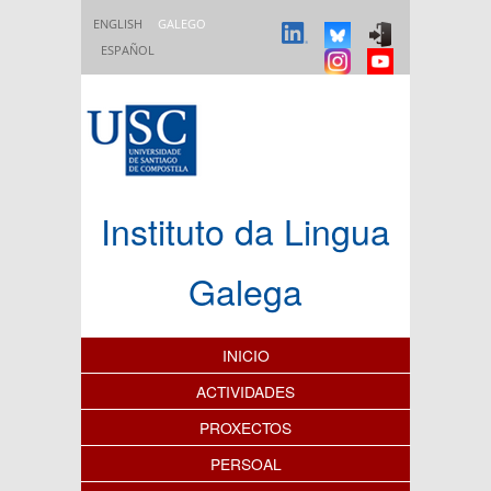
Ir o contido principal
ENGLISH
GALEGO
ESPAÑOL
Instituto da Lingua
Galega
Índice de contidos
INICIO
ACTIVIDADES
PROXECTOS
PERSOAL