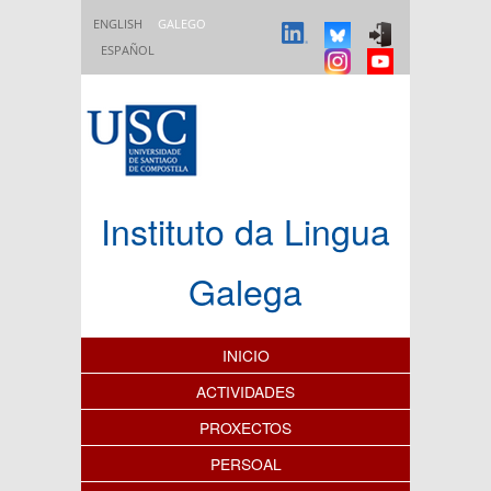
Ir o contido principal
ENGLISH
GALEGO
ESPAÑOL
Instituto da Lingua
Galega
Índice de contidos
INICIO
ACTIVIDADES
PROXECTOS
PERSOAL