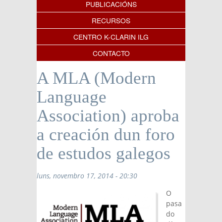
PUBLICACIÓNS
RECURSOS
CENTRO K-CLARIN ILG
CONTACTO
A MLA (Modern
Language
Association) aproba
a creación dun foro
de estudos galegos
luns, novembro 17, 2014 - 20:30
O
pasa
do