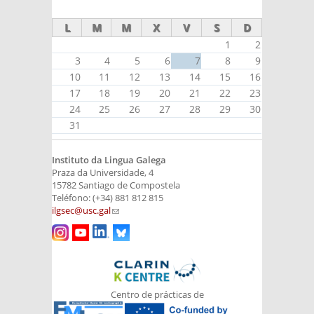
external)
L
M
M
X
V
S
D
1
2
3
4
5
6
7
8
9
10
11
12
13
14
15
16
17
18
19
20
21
22
23
24
25
26
27
28
29
30
31
Instituto da Lingua Galega
Praza da Universidade, 4
15782 Santiago de Compostela
Teléfono: (+34) 881 812 815
ilgsec@usc.gal
(link sends e-mail)
Centro de prácticas de