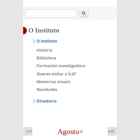
Buscar
O Instituto
O Instituto
Historia
Biblioteca
Formación investigadora
Queres visitar o ILG?
Memorias anuais
Novidades
Directorio
Agosto
(link is
«
(link is
»
(link is
external)
external)