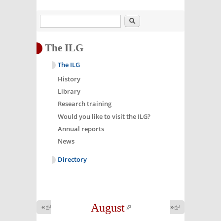
Search
The ILG
The ILG
History
Library
Research training
Would you like to visit the ILG?
Annual reports
News
Directory
August
(link is
«
(link is
»
(link is
external)
external)