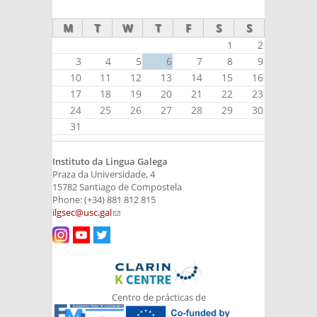
external)
M
T
W
T
F
S
S
1
2
3
4
5
6
7
8
9
10
11
12
13
14
15
16
17
18
19
20
21
22
23
24
25
26
27
28
29
30
31
Instituto da Lingua Galega
Praza da Universidade, 4
15782 Santiago de Compostela
Phone: (+34) 881 812 815
ilgsec@usc.gal
(link sends e-mail)
Centro de prácticas de