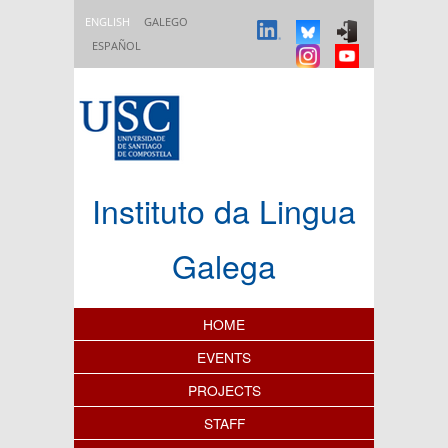
Skip to main content
ENGLISH
GALEGO
ESPAÑOL
Instituto da Lingua
Galega
Content Index
HOME
EVENTS
PROJECTS
STAFF