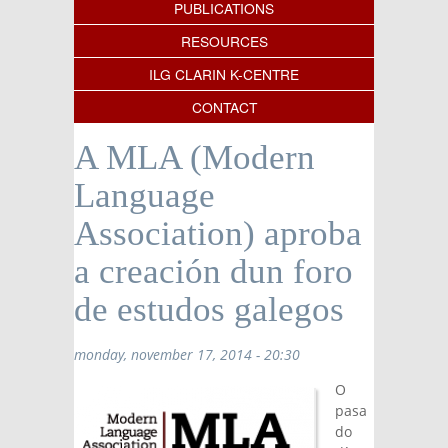
PUBLICATIONS
RESOURCES
ILG CLARIN K-CENTRE
CONTACT
A MLA (Modern
Language
Association) aproba
a creación dun foro
de estudos galegos
monday, november 17, 2014 - 20:30
O
pasa
do