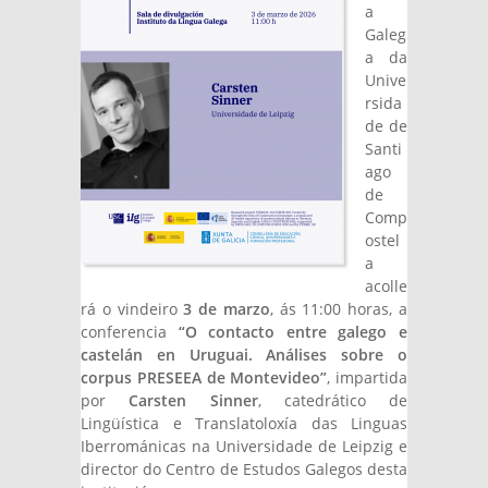
a
Galeg
a da
Unive
rsida
de de
Santi
ago
de
Comp
ostel
a
acolle
rá o vindeiro
3 de marzo
, ás 11:00 horas, a
conferencia
“O contacto entre galego e
castelán en Uruguai. Análises sobre o
corpus PRESEEA de Montevideo”
, impartida
por
Carsten Sinner
, catedrático de
Lingüística e Translatoloxía das Linguas
Iberrománicas na Universidade de Leipzig e
director do Centro de Estudos Galegos desta