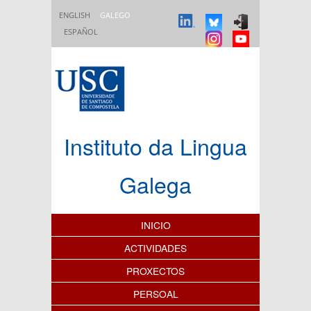
Ir o contido principal
ENGLISH
GALEGO
ESPAÑOL
Instituto da Lingua
Galega
Índice de contidos
INICIO
ACTIVIDADES
PROXECTOS
PERSOAL