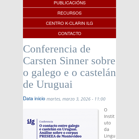
PUBLICACIÓNS
RECURSOS
CENTRO K-CLARIN ILG
CONTACTO
Conferencia de
Carsten Sinner sobre
o galego e o castelán
de Uruguai
Data inicio
martes, marzo 3, 2026 - 11:00
O
Instit
uto
da
Lingu