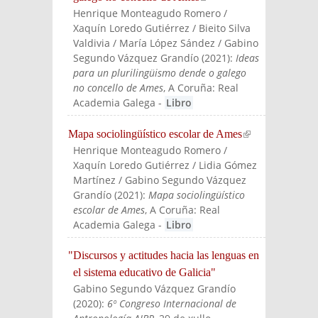
Henrique Monteagudo Romero /
external)
Xaquín Loredo Gutiérrez / Bieito Silva
Valdivia / María López Sández / Gabino
Segundo Vázquez Grandío
(
2021
):
Ideas
para un plurilingüismo dende o galego
no concello de Ames
, A Coruña: Real
Academia Galega
-
Libro
Mapa sociolingüístico escolar de Ames
(link is
Henrique Monteagudo Romero /
externa
Xaquín Loredo Gutiérrez / Lidia Gómez
l)
Martínez / Gabino Segundo Vázquez
Grandío
(
2021
):
Mapa sociolingüístico
escolar de Ames
, A Coruña: Real
Academia Galega
-
Libro
"Discursos y actitudes hacia las lenguas en
el sistema educativo de Galicia"
Gabino Segundo Vázquez Grandío
(
2020
):
6º Congreso Internacional de