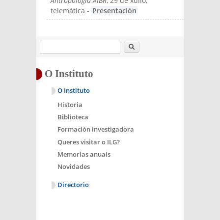
Antropología AIBR
, 29 de xullo,
telemática
-
Presentación
Buscar
O Instituto
O Instituto
Historia
Biblioteca
Formación investigadora
Queres visitar o ILG?
Memorias anuais
Novidades
Directorio