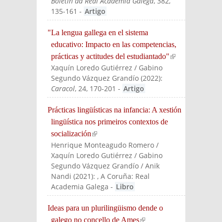
Boletín da Real Academia Galega
, 382,
135-161
-
Artigo
"La lengua gallega en el sistema
educativo: Impacto en las competencias,
prácticas y actitudes del estudiantado"
(link is
Xaquín Loredo Gutiérrez / Gabino
externa
Segundo Vázquez Grandío
(
2022
):
l)
Caracol
, 24, 170-201
-
Artigo
Prácticas lingüísticas na infancia: A xestión
lingüística nos primeiros contextos de
socialización
(link is external)
Henrique Monteagudo Romero /
Xaquín Loredo Gutiérrez / Gabino
Segundo Vázquez Grandío / Anik
Nandi
(
2021
):
, A Coruña: Real
Academia Galega
-
Libro
Ideas para un plurilingüismo dende o
galego no concello de Ames
(link is