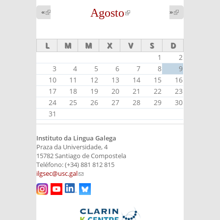
Agosto
(link is
«
(link is
»
(link is
external)
external)
external)
L
M
M
X
V
S
D
1
2
3
4
5
6
7
8
9
10
11
12
13
14
15
16
17
18
19
20
21
22
23
24
25
26
27
28
29
30
31
Instituto da Lingua Galega
Praza da Universidade, 4
15782 Santiago de Compostela
Teléfono: (+34) 881 812 815
ilgsec@usc.gal
(link sends e-mail)