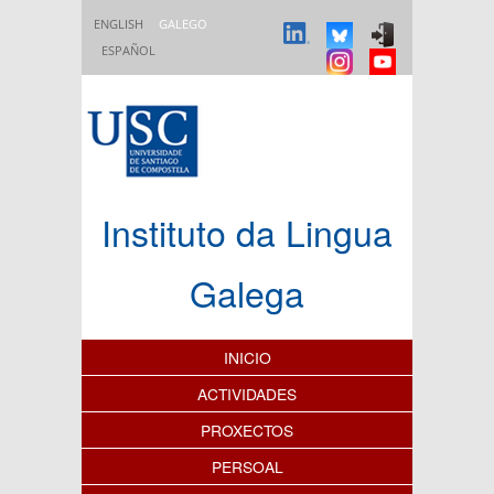
Ir o contido principal
ENGLISH
GALEGO
ESPAÑOL
Instituto da Lingua
Galega
Índice de contidos
INICIO
ACTIVIDADES
PROXECTOS
PERSOAL