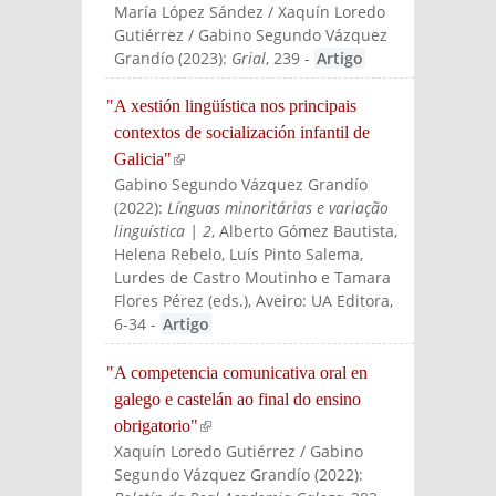
María López Sández / Xaquín Loredo
Gutiérrez / Gabino Segundo Vázquez
Grandío
(
2023
):
Grial
, 239
-
Artigo
"A xestión lingüística nos principais
contextos de socialización infantil de
Galicia"
(link is external)
Gabino Segundo Vázquez Grandío
(
2022
):
Línguas minoritárias e variação
linguística | 2
, Alberto Gómez Bautista,
Helena Rebelo, Luís Pinto Salema,
Lurdes de Castro Moutinho e Tamara
Flores Pérez (eds.)
, Aveiro: UA Editora
,
6-34
-
Artigo
"A competencia comunicativa oral en
galego e castelán ao final do ensino
obrigatorio"
(link is external)
Xaquín Loredo Gutiérrez / Gabino
Segundo Vázquez Grandío
(
2022
):