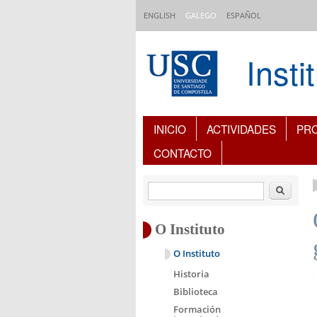
Ir o contido principal
ENGLISH
GALEGO
ESPAÑOL
Inst
Índice de contidos
INICIO
ACTIVIDADES
PR
CONTACTO
Buscar
O Instituto
O Instituto
Historia
Biblioteca
Formación