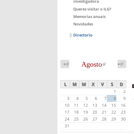
investigadora
Queres visitar o ILG?
Memorias anuais
Novidades
Directorio
Agosto
(link is
«
(link is
»
(link 
external)
external
external)
L
M
M
X
V
S
D
1
2
3
4
5
6
7
8
9
10
11
12
13
14
15
16
17
18
19
20
21
22
23
24
25
26
27
28
29
30
31