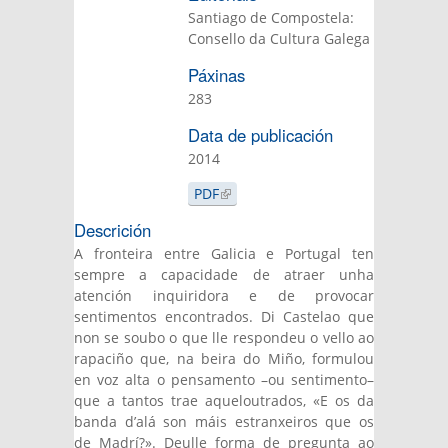
Santiago de Compostela:
Consello da Cultura Galega
Páxinas
283
Data de publicación
2014
PDF
(LINK IS EXTERNAL)
Descrición
A fronteira entre Galicia e Portugal ten
sempre a capacidade de atraer unha
atención inquiridora e de provocar
sentimentos encontrados. Di Castelao que
non se soubo o que lle respondeu o vello ao
rapaciño que, na beira do Miño, formulou
en voz alta o pensamento –ou sentimento–
que a tantos trae aqueloutrados, «E os da
banda d’alá son máis estranxeiros que os
de Madrí?». Deulle forma de pregunta ao