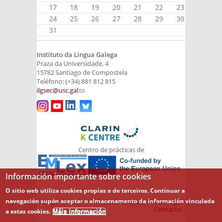
17
18
19
20
21
22
23
24
25
26
27
28
29
30
31
Instituto da Lingua Galega
Praza da Universidade, 4
15782 Santiago de Compostela
Teléfono: (+34) 881 812 815
ilgsec@usc.gal
(link sends e-mail)
Centro de prácticas de
Información importante sobre cookies
O sitio web utiliza cookies propias e de terceiros. Continuar a
navegación supón aceptar o almacenamento da información vinculada
Mapa do web
Política de cookies
Aviso legal
Contacto
a estas cookies.
Máis información