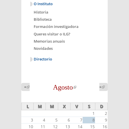
O Instituto
Historia
Biblioteca
Formación investigadora
Queres visitar o ILG?
Memorias anuais
Novidades
Directorio
Agosto
(link is
«
(link is
»
(link is
external)
external)
external)
L
M
M
X
V
S
D
1
2
3
4
5
6
7
8
9
10
11
12
13
14
15
16