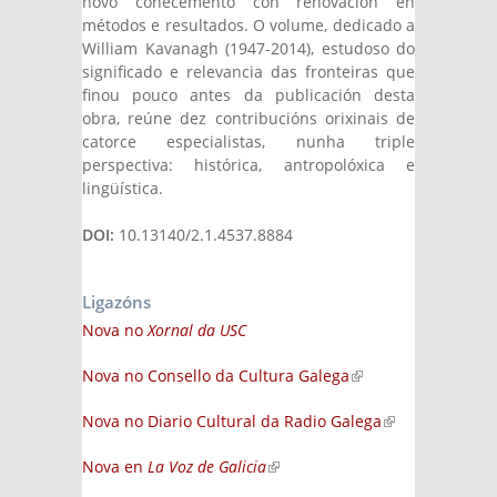
novo coñecemento con renovación en
métodos e resultados. O volume, dedicado a
William Kavanagh (1947-2014), estudoso do
significado e relevancia das fronteiras que
finou pouco antes da publicación desta
obra, reúne dez contribucións orixinais de
catorce especialistas, nunha triple
perspectiva: histórica, antropolóxica e
lingüística.
DOI:
10.13140/2.1.4537.8884
Ligazóns
Nova no
Xornal da USC
Nova no Consello da Cultura Galega
(link is
external)
Nova no Diario Cultural da Radio Galega
(link is
external)
Nova en
La Voz de Galicia
(link is external)