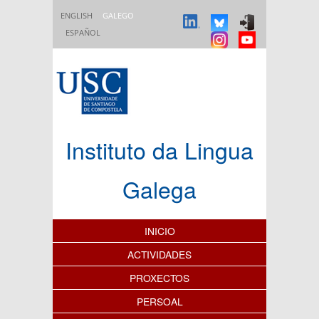
Ir o contido principal
ENGLISH
GALEGO
ESPAÑOL
Instituto da Lingua
Galega
Índice de contidos
INICIO
ACTIVIDADES
PROXECTOS
PERSOAL