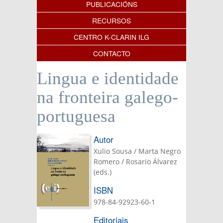
PUBLICACIÓNS
RECURSOS
CENTRO K-CLARIN ILG
CONTACTO
Lingua e identidade
na fronteira galego-
portuguesa
Autor
Xulio Sousa / Marta Negro
Romero / Rosario Álvarez
(eds.)
ISBN
978-84-92923-60-1
Editoriais