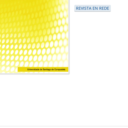
REVISTA EN REDE
is
)