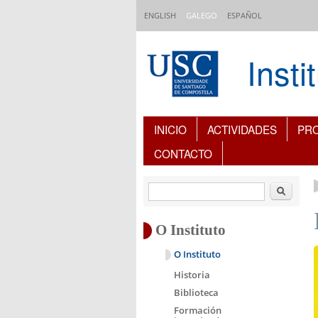
Ir o contido principal
ENGLISH
GALEGO
ESPAÑOL
Inst
Índice de contidos
INICIO
ACTIVIDADES
PR
CONTACTO
Buscar
O Instituto
O Instituto
Historia
Biblioteca
Formación