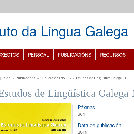
ituto da Lingua Galega
OXECTOS
PERSOAL
PUBLICACIÓNS
RECURSOS
Vostede está aquí
Inicio
»
Publicacións
»
Publicacións do ILG
»
Estudos de Lingüística Galega 11
Estudos de Lingüística Galega 
Páxinas
364
Data de publicación
2019