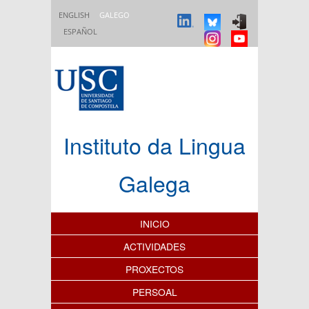
Ir o contido principal
ENGLISH
GALEGO
ESPAÑOL
Instituto da Lingua
Galega
Índice de contidos
INICIO
ACTIVIDADES
PROXECTOS
PERSOAL