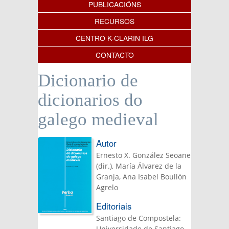
PUBLICACIÓNS
RECURSOS
CENTRO K-CLARIN ILG
CONTACTO
Dicionario de
dicionarios do
galego medieval
Autor
Ernesto X. González Seoane
(dir.), María Álvarez de la
Granja, Ana Isabel Boullón
Agrelo
Editoriais
Santiago de Compostela:
Universidade de Santiago