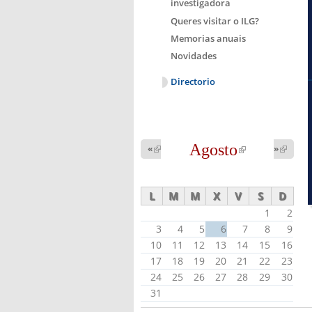
investigadora
Queres visitar o ILG?
Memorias anuais
Novidades
Directorio
Agosto
(link is
«
(link is
»
(link 
external)
external
external)
L
M
M
X
V
S
D
1
2
3
4
5
6
7
8
9
10
11
12
13
14
15
16
17
18
19
20
21
22
23
24
25
26
27
28
29
30
31