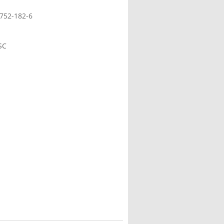
9752-182-6
SC
L)