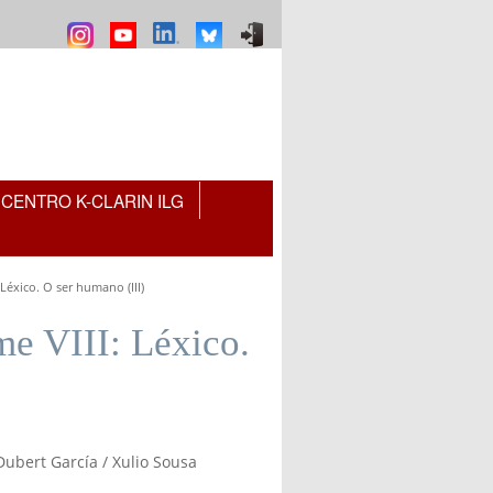
CENTRO K-CLARIN ILG
 Léxico. O ser humano (III)
me VIII: Léxico.
Dubert García / Xulio Sousa