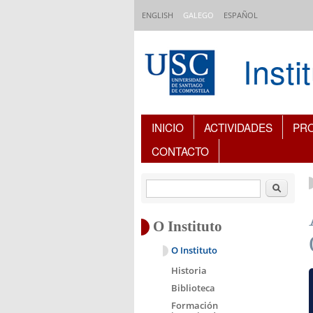
Ir o contido principal
ENGLISH
GALEGO
ESPAÑOL
Inst
Índice de contidos
INICIO
ACTIVIDADES
PR
CONTACTO
Buscar
O Instituto
O Instituto
Historia
Biblioteca
Formación