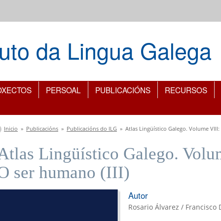
ituto da Lingua Galega
OXECTOS
PERSOAL
PUBLICACIÓNS
RECURSOS
Vostede está aquí
Inicio
»
Publicacións
»
Publicacións do ILG
»
Atlas Lingüístico Galego. Volume VIII:
Atlas Lingüístico Galego. Volu
O ser humano (III)
Autor
Rosario Álvarez / Francisco 