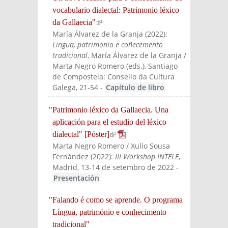
vocabulario dialectal: Patrimonio léxico
da Gallaecia"
(link is external)
María Álvarez de la Granja
(
2022
):
Lingua, patrimonio e coñecemento
tradicional
, María Álvarez de la Granja /
Marta Negro Romero (eds.)
, Santiago
de Compostela: Consello da Cultura
Galega
, 21-54
-
Capítulo de libro
"Patrimonio léxico da Gallaecia. Una
aplicación para el estudio del léxico
dialectal" [Póster]
(link is external)
Marta Negro Romero / Xulio Sousa
Fernández
(
2022
):
III Workshop INTELE
,
Madrid, 13-14 de setembro de 2022
-
Presentación
"Falando é como se aprende. O programa
Língua, património e conhecimento
tradicional"