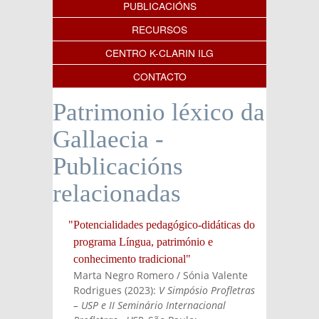
PUBLICACIÓNS
RECURSOS
CENTRO K-CLARIN ILG
CONTACTO
Patrimonio léxico da
Gallaecia -
Publicacións
relacionadas
"Potencialidades pedagógico-didáticas do
programa Língua, património e
conhecimento tradicional"
Marta Negro Romero / Sónia Valente
Rodrigues
(
2023
):
V Simpósio Profletras
– USP e II Seminário Internacional