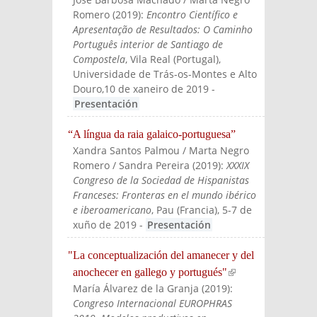
Romero
(
2019
):
Encontro Científico e
Apresentação de Resultados: O Caminho
Português interior de Santiago de
Compostela
, Vila Real (Portugal),
Universidade de Trás-os-Montes e Alto
Douro,10 de xaneiro de 2019
-
Presentación
“A língua da raia galaico-portuguesa”
Xandra Santos Palmou / Marta Negro
Romero / Sandra Pereira
(
2019
):
XXXIX
Congreso de la Sociedad de Hispanistas
Franceses: Fronteras en el mundo ibérico
e iberoamericano
, Pau (Francia), 5-7 de
xuño de 2019
-
Presentación
"La conceptualización del amanecer y del
anochecer en gallego y portugués"
(link is
María Álvarez de la Granja
(
2019
):
external
Congreso Internacional EUROPHRAS
)