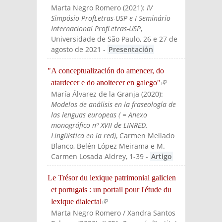
Marta Negro Romero
(
2021
):
IV
Simpósio ProfLetras-USP e I Seminário
Internacional ProfLetras-USP
,
Universidade de São Paulo, 26 e 27 de
agosto de 2021
-
Presentación
"A conceptualización do amencer, do
atardecer e do anoitecer en galego"
(link is
María Álvarez de la Granja
(
2020
):
externa
Modelos de análisis en la fraseología de
l)
las lenguas europeas ( = Anexo
monográfico nº XVII de LINRED.
Lingüística en la red)
, Carmen Mellado
Blanco, Belén López Meirama e M.
Carmen Losada Aldrey
, 1-39
-
Artigo
Le Trésor du lexique patrimonial galicien
et portugais : un portail pour l'étude du
lexique dialectal
(link is external)
Marta Negro Romero / Xandra Santos