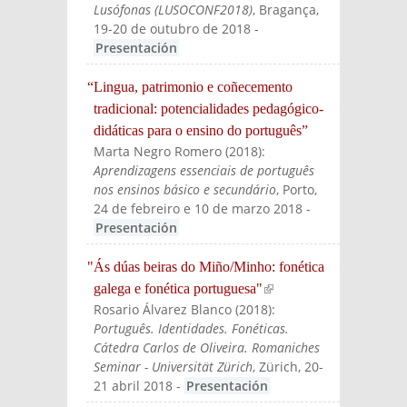
Lusófonas (LUSOCONF2018)
, Bragança,
19-20 de outubro de 2018
-
Presentación
“Lingua, patrimonio e coñecemento
tradicional: potencialidades pedagógico-
didáticas para o ensino do português”
Marta Negro Romero
(
2018
):
Aprendizagens essenciais de português
nos ensinos básico e secundário
, Porto,
24 de febreiro e 10 de marzo 2018
-
Presentación
"Ás dúas beiras do Miño/Minho: fonética
galega e fonética portuguesa"
(link is
Rosario Álvarez Blanco
(
2018
):
external)
Português. Identidades. Fonéticas.
Cátedra Carlos de Oliveira. Romaniches
Seminar - Universität Zürich
, Zürich, 20-
21 abril 2018
-
Presentación