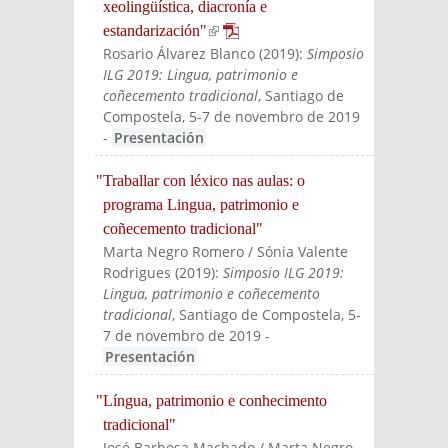
xeolingüística, diacronía e
estandarización"
(link is external)
Rosario Álvarez Blanco
(
2019
):
Simposio
ILG 2019: Lingua, patrimonio e
coñecemento tradicional
, Santiago de
Compostela, 5-7 de novembro de 2019
-
Presentación
"Traballar con léxico nas aulas: o
programa Lingua, patrimonio e
coñecemento tradicional"
Marta Negro Romero / Sónia Valente
Rodrigues
(
2019
):
Simposio ILG 2019:
Lingua, patrimonio e coñecemento
tradicional
, Santiago de Compostela, 5-
7 de novembro de 2019
-
Presentación
"Língua, patrimonio e conhecimento
tradicional"
José Barbosa Machado / Marta Negro