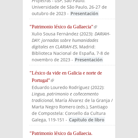
Profletras - USP
, São Paulo:
Universidade de São Paulo, 26-27 de
outubro de 2023
-
Presentación
"Patrimonio léxico da Gallaecia"
(link is
Xulio Sousa Fernández
(
2023
):
DARIAH-
external)
DAY: jornadas sobre humanidades
digitales en CLARIAH-ES
, Madrid:
Biblioteca Nacional de España, 7-8 de
novembro de 2023
-
Presentación
"Léxico da vide en Galicia e norte de
Portugal"
(link is external)
Eduardo Louredo Rodríguez
(
2022
):
Lingua, patrimonio e coñecemento
tradicional
, María Älvarez de la Granja /
Marta Negro Romero (eds.)
, Santiago
de Compostela: Consello da Cultura
Galega
, 119-151
-
Capítulo de libro
"Patrimonio léxico da Gallaecia.