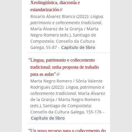
Xeolingüística, diacronía e
estandarización
(link is external)
Rosario Álvarez Blanco
(
2022
):
Lingua,
patrimonio e coñecemento tradicional
,
María Álvarez de la Granja / Marta
Negro Romero (eds.)
, Santiago de
Compostela: Consello da Cultura
Galega
, 55-87
-
Capítulo de libro
"Lingua, patrimonio e coñecemento
tradicional: unha proposta de traballo
para as aulas"
(link is external)
Marta Negro Romero / Sónia Valente
Rodrigues
(
2022
):
Lingua, patrimonio e
coñecemento tradicional
, María Álvarez
de la Granja / Marta Negro Romero
(eds.)
, Santiago de Compostela:
Consello da Cultura Galega
, 155-176
-
Capítulo de libro
"Un novo recurso para o coñecemento do