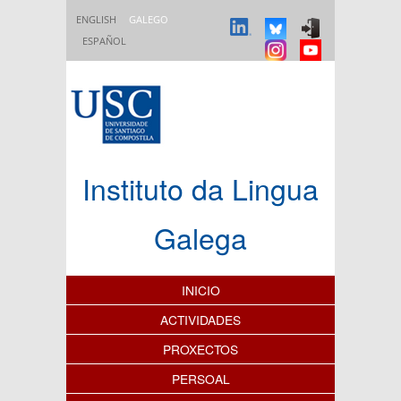
Ir o contido principal
ENGLISH
GALEGO
ESPAÑOL
Instituto da Lingua
Galega
Índice de contidos
INICIO
ACTIVIDADES
PROXECTOS
PERSOAL