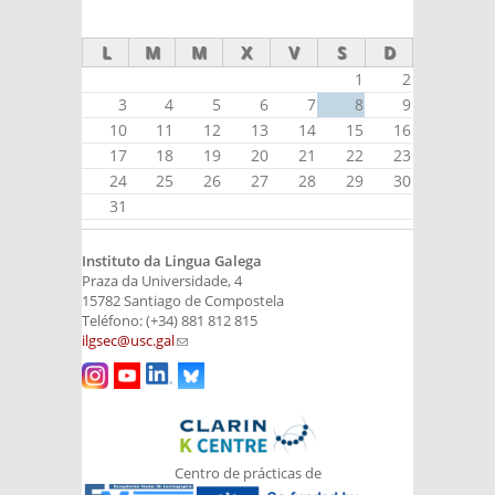
external)
L
M
M
X
V
S
D
1
2
3
4
5
6
7
8
9
10
11
12
13
14
15
16
17
18
19
20
21
22
23
24
25
26
27
28
29
30
31
Instituto da Lingua Galega
Praza da Universidade, 4
15782 Santiago de Compostela
Teléfono: (+34) 881 812 815
ilgsec@usc.gal
(link sends e-mail)
Centro de prácticas de