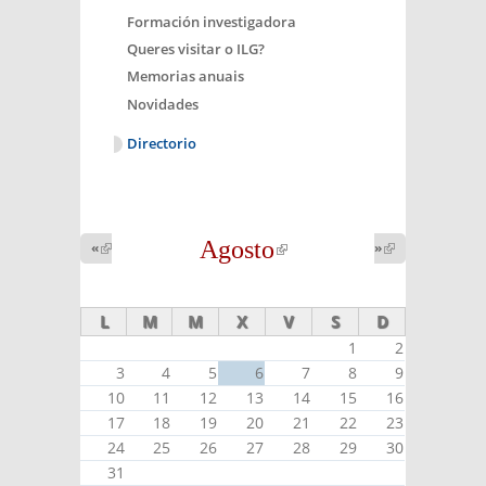
Formación investigadora
Queres visitar o ILG?
Memorias anuais
Novidades
Directorio
Agosto
(link is
«
(link is
»
(link is
external)
external)
external)
L
M
M
X
V
S
D
1
2
3
4
5
6
7
8
9
10
11
12
13
14
15
16
17
18
19
20
21
22
23
24
25
26
27
28
29
30
31