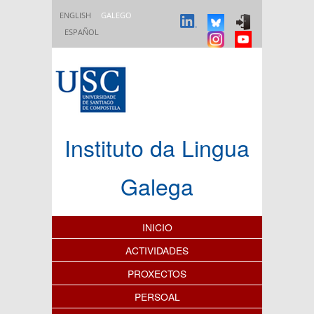
Ir o contido principal
ENGLISH
GALEGO
ESPAÑOL
Instituto da Lingua
Galega
Índice de contidos
INICIO
ACTIVIDADES
PROXECTOS
PERSOAL