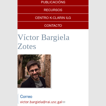
PUBLICACIÓNS
RECURSOS
CENTRO K-CLARIN ILG
CONTACTO
Víctor Bargiela
Zotes
Correo
victor.bargiela@rai.usc.gal
(link sends e-