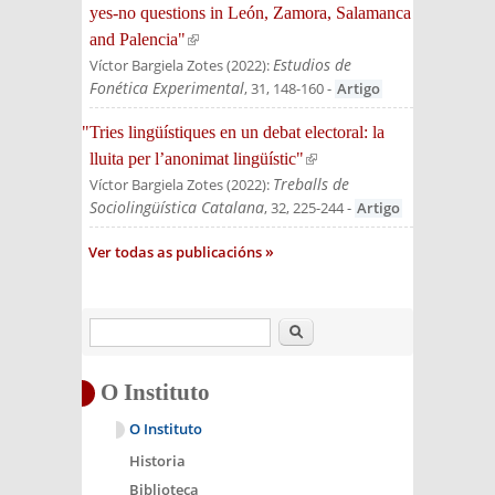
yes-no questions in León, Zamora, Salamanca
and Palencia"
(link is external)
Estudios de
Víctor Bargiela Zotes
(
2022
):
Fonética Experimental
, 31, 148-160
-
Artigo
"Tries lingüístiques en un debat electoral: la
lluita per l’anonimat lingüístic"
(link is external)
Treballs de
Víctor Bargiela Zotes
(
2022
):
Sociolingüística Catalana
, 32, 225-244
-
Artigo
Ver todas as publicacións
Buscar
O Instituto
O Instituto
Historia
Biblioteca