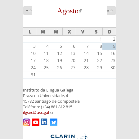
Agosto
(link is
«
(link is
»
(link is
external)
external)
external)
L
M
M
X
V
S
D
1
2
3
4
5
6
7
8
9
10
11
12
13
14
15
16
17
18
19
20
21
22
23
24
25
26
27
28
29
30
31
Instituto da Lingua Galega
Praza da Universidade, 4
15782 Santiago de Compostela
Teléfono: (+34) 881 812 815
ilgsec@usc.gal
(link sends e-mail)