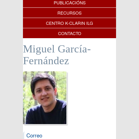
PUBLICACIÓNS
RECURSOS
CENTRO K-CLARIN ILG
CONTACTO
Miguel García-
Fernández
Correo