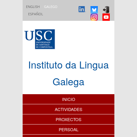
Ir o contido principal
ENGLISH
GALEGO
ESPAÑOL
Instituto da Lingua
Galega
Índice de contidos
INICIO
ACTIVIDADES
PROXECTOS
PERSOAL