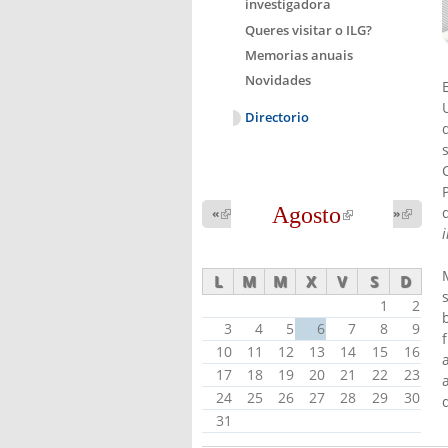
investigadora
Queres visitar o ILG?
Memorias anuais
Novidades
Directorio
Agosto
(link is
«
(link is
»
(link 
external)
external
external)
L
M
M
X
V
S
D
1
2
3
4
5
6
7
8
9
10
11
12
13
14
15
16
17
18
19
20
21
22
23
24
25
26
27
28
29
30
31