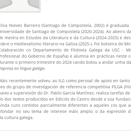
Elisa Nieves Barreiro (Santiago de Compostela, 2002) é graduada 
Universidade de Santiago de Compostela (2020-2024). Ao abeiro da
de mestra en Estudos da Literatura e da Cultura (2024-2025) e de
sobre o medievalismo literario na Galiza (2025-). Foi bolseira do Mi
Colaboración co Departamento de Filoloxía Galega da USC - Mi
Profesional do Goberno de España) e alumna en prácticas neste ce
durante o primeiro trimestre do 2024 cando botou a andar unha d
is
)
impresa en lingua galega
.
Máis recentemente volveu ao ILG como persoal de apoio en tanto
seo do grupo de investigación de referencia competitiva FILGA (Filol
baixo a supervisión do Dr. Pablo García Martínez, realiza tarefas 
fío dos textos producidos en Ediciós do Castro desde a súa fundac
aínda cuns contidos parcialmente diferentes a aqueles cos que ac
afondar no seu tema de interese máis amplo: o da expresión 
da cultura galega.