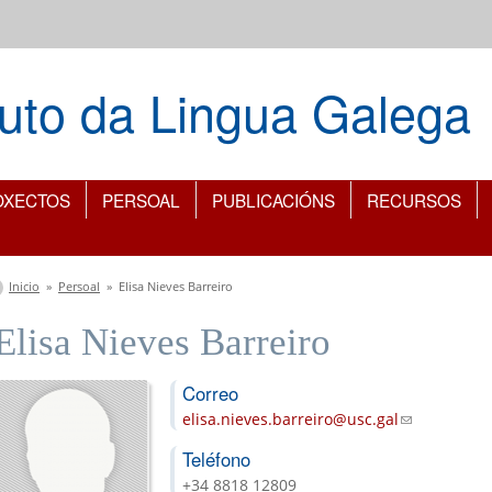
ituto da Lingua Galega
OXECTOS
PERSOAL
PUBLICACIÓNS
RECURSOS
Vostede está aquí
Inicio
»
Persoal
»
Elisa Nieves Barreiro
Elisa Nieves Barreiro
Correo
elisa.nieves.barreiro@usc.gal
(link sends e
Teléfono
+34 8818 12809