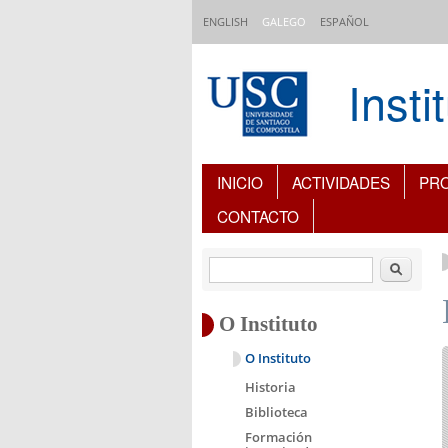
Ir o contido principal
ENGLISH
GALEGO
ESPAÑOL
Inst
Índice de contidos
INICIO
ACTIVIDADES
PR
CONTACTO
Buscar
O Instituto
O Instituto
Historia
Biblioteca
Formación