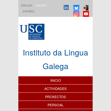
Ir o contido principal
ENGLISH
GALEGO
ESPAÑOL
Instituto da Lingua
Galega
Índice de contidos
INICIO
ACTIVIDADES
PROXECTOS
PERSOAL