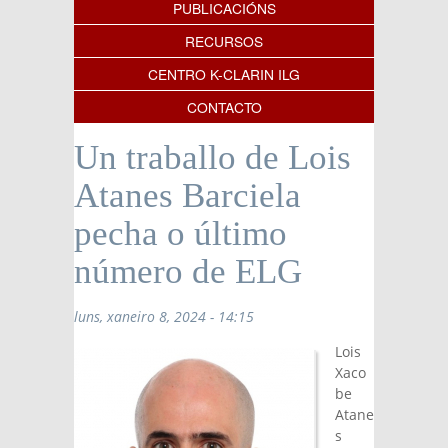
PUBLICACIÓNS
RECURSOS
CENTRO K-CLARIN ILG
CONTACTO
Un traballo de Lois
Atanes Barciela
pecha o último
número de ELG
luns, xaneiro 8, 2024 - 14:15
Lois
Xaco
be
Atane
s