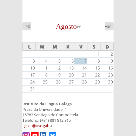
Agosto
(link is
«
(link is
»
(link is
external)
external)
external)
L
M
M
X
V
S
D
1
2
3
4
5
6
7
8
9
10
11
12
13
14
15
16
17
18
19
20
21
22
23
24
25
26
27
28
29
30
31
Instituto da Lingua Galega
Praza da Universidade, 4
15782 Santiago de Compostela
Teléfono: (+34) 881 812 815
ilgsec@usc.gal
(link sends e-mail)