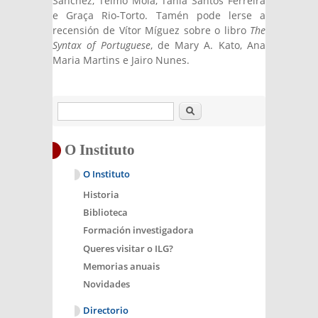
Sánchez, Telmo Móia, Tânia Santos Ferreira
e Graça Rio-Torto. Tamén pode lerse a
recensión de Vítor Míguez sobre o libro
The
Syntax of Portuguese
, de Mary A. Kato, Ana
Maria Martins e Jairo Nunes.
Buscar
O Instituto
O Instituto
Historia
Biblioteca
Formación investigadora
Queres visitar o ILG?
Memorias anuais
Novidades
Directorio