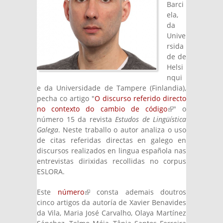
Barci
ela,
da
Unive
rsida
de de
Helsi
nqui
e da Universidade de Tampere (Finlandia),
pecha co artigo "
O discurso referido directo
no contexto do cambio de código
(link is
" o
número 15 da revista
Estudos de Lingüística
external)
Galega
. Neste traballo o autor analiza o uso
de citas referidas directas en galego en
discursos realizados en lingua española nas
entrevistas dirixidas recollidas no corpus
ESLORA.
Este
número
(link is external)
consta ademais doutros
cinco artigos da autoría de Xavier Benavides
da Vila, Maria José Carvalho, Olaya Martínez