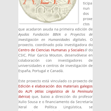
ticipa
nun
dos
proxe
ctos
que acadaron axuda na primeira edición de
Ayudas Fundación BBVA a Proyectos de
Investigación en Humanidades digitales
. O
proxecto, coordinado pola investigadora do
Centro de Ciencias Humanas y Sociales
(link is
do
CSIC, Pilar García Mouton, desenvólvese en
external)
colaboración con investigadores de
universidades e centros de investigación de
España, Portugal e Canadá.
Este proxecto está vinculado co proxecto de
Edición e elaboración dos materiais galegos
do ALPI (
Atlas Lingüístico de la Península
Ibérica
)
que, baixo a dirección do profesor
Xulio Sousa e o financiamento da Secretaría
Xeral de Política Lingüística, se