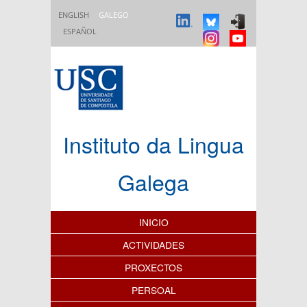
Ir o contido principal
ENGLISH
GALEGO
ESPAÑOL
Instituto da Lingua
Galega
Índice de contidos
INICIO
ACTIVIDADES
PROXECTOS
PERSOAL