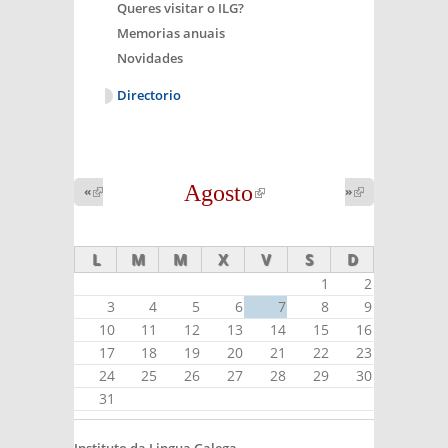
Queres visitar o ILG?
Memorias anuais
Novidades
Directorio
Agosto
(link is
«
(link is
»
(link is
external)
external)
external)
L
M
M
X
V
S
D
1
2
3
4
5
6
7
8
9
10
11
12
13
14
15
16
17
18
19
20
21
22
23
24
25
26
27
28
29
30
31