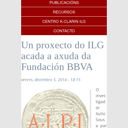
PUBLICACIÓNS
RECURSOS
CENTRO K-CLARIN ILG
CONTACTO
Un proxecto do ILG
acada a axuda da
Fundación BBVA
venres, decembro 5, 2014 - 18:15
O
inves
tigad
or
Xulio
Sous
a par