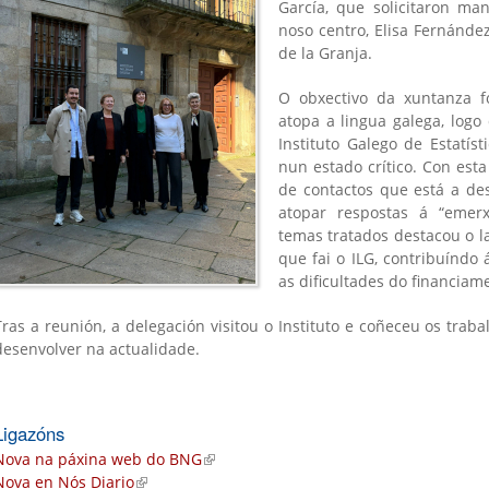
García, que solicitaron ma
noso centro, Elisa Fernández
de la Granja.
O obxectivo da xuntanza f
atopa a lingua galega, log
Instituto Galego de Estatíst
nun estado crítico. Con esta
de contactos que está a des
atopar respostas á “emerxe
is
temas tratados destacou o la
)
que fai o ILG, contribuíndo 
as dificultades do financiam
Tras a reunión, a delegación visitou o Instituto e coñeceu os trab
desenvolver na actualidade.
Ligazóns
Nova na páxina web do BNG
(link is external)
Nova en Nós Diario
(link is external)