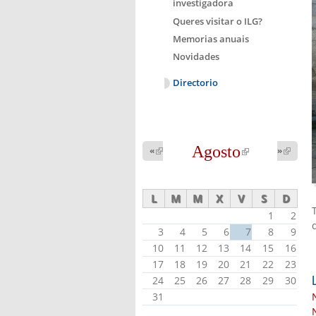
investigadora
Queres visitar o ILG?
Memorias anuais
Novidades
Directorio
Agosto
(link is
«
(link is
»
(link 
external)
external
external)
L
M
M
X
V
S
D
1
2
3
4
5
6
7
8
9
10
11
12
13
14
15
16
17
18
19
20
21
22
23
24
25
26
27
28
29
30
31