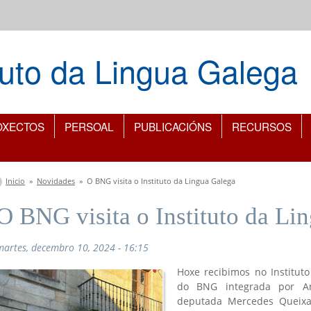
ituto da Lingua Galega
OXECTOS
PERSOAL
PUBLICACIÓNS
RECURSOS
Vostede está aquí
Inicio
»
Novidades
»
O BNG visita o Instituto da Lingua Galega
O BNG visita o Instituto da Li
martes, decembro 10, 2024 - 16:15
Hoxe recibimos no Institut
do BNG integrada por An
deputada Mercedes Queixa