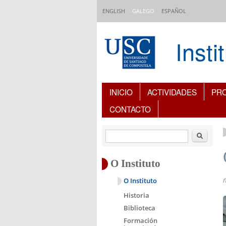
Ir o contido principal
ENGLISH
GALEGO
ESPAÑOL
Inst
Índice de contidos
INICIO
ACTIVIDADES
PR
CONTACTO
Buscar
O Instituto
O Instituto
Historia
Biblioteca
Formación