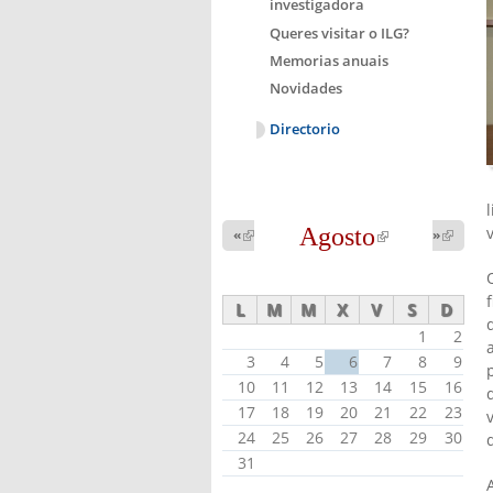
investigadora
Queres visitar o ILG?
Memorias anuais
Novidades
Directorio
Agosto
(link is
«
(link is
»
(link 
external)
external
external)
L
M
M
X
V
S
D
1
2
3
4
5
6
7
8
9
10
11
12
13
14
15
16
17
18
19
20
21
22
23
24
25
26
27
28
29
30
31