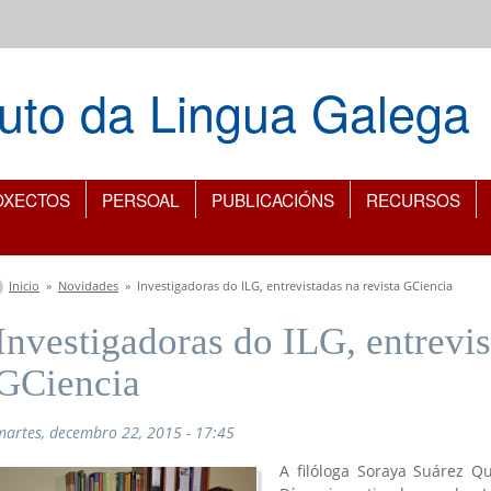
ituto da Lingua Galega
OXECTOS
PERSOAL
PUBLICACIÓNS
RECURSOS
Vostede está aquí
Inicio
»
Novidades
»
Investigadoras do ILG, entrevistadas na revista GCiencia
Investigadoras do ILG, entrevis
GCiencia
martes, decembro 22, 2015 - 17:45
A filóloga Soraya Suárez Q