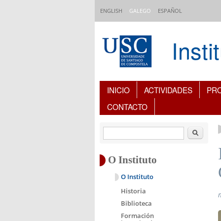
Ir o contido principal
ENGLISH
GALEGO
ESPAÑOL
Inst
Índice de contidos
INICIO
ACTIVIDADES
PR
CONTACTO
Buscar
O Instituto
O Instituto
Historia
Biblioteca
Formación