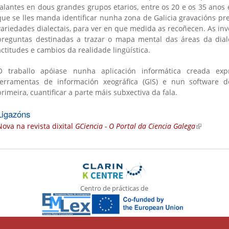
falantes en dous grandes grupos etarios, entre os 20 e os 35 anos 
que se lles manda identificar nunha zona de Galicia gravacións pr
variedades dialectais, para ver en que medida as recoñecen. As in
preguntas destinadas a trazar o mapa mental das áreas da dialec
actitudes e cambios da realidade lingüística.
O traballo apóiase nunha aplicación informática creada exp
ferramentas de información xeográfica (GIS) e nun software d
primeira, cuantificar a parte máis subxectiva da fala.
Ligazóns
Nova na revista dixital
GCiencia - O Portal da Ciencia Galega
(link is ex
Centro de prácticas de