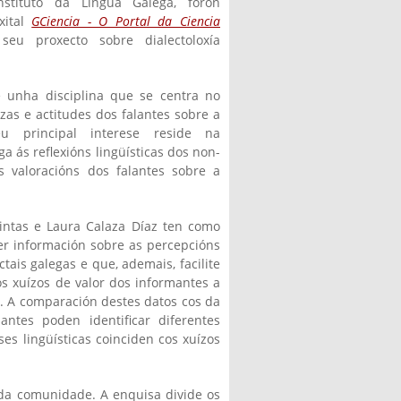
nstituto da Lingua Galega, foron
xital
GCiencia - O Portal da Ciencia
eu proxecto sobre dialectoloxía
 é unha disciplina que se centra no
zas e actitudes dos falantes sobre a
eu principal interese reside na
a ás reflexións lingüísticas dos non-
s valoracións dos falantes sobre a
intas e Laura Calaza Díaz ten como
r información sobre as percepcións
tais galegas e que, ademais, facilite
os xuízos de valor dos informantes a
s. A comparación destes datos cos da
antes poden identificar diferentes
ses lingüísticas coinciden cos xuízos
 da comunidade. A enquisa divide os