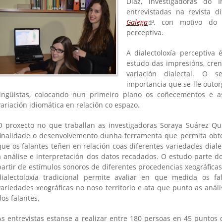
Díaz, investigadoras do I
entrevistadas na revista di
Galega
(link is external)
, con motivo do s
perceptiva.
A dialectoloxía perceptiva
estudo das impresións, cren
variación dialectal. O s
importancia que se lle outorg
lingüistas, colocando nun primeiro plano os coñecementos e a
variación idiomática en relación co espazo.
is
)
O proxecto no que traballan as investigadoras Soraya Suárez Qu
finalidade o desenvolvemento dunha ferramenta que permita obte
que os falantes teñen en relación coas diferentes variedades dialec
a análise e interpretación dos datos recadados. O estudo parte d
partir de estímulos sonoros de diferentes procedencias xeográfica
dialectoloxía tradicional permite avaliar en que medida os fal
variedades xeográficas no noso territorio e ata que punto as análi
dos falantes.
As entrevistas estanse a realizar entre 180 persoas en 45 puntos