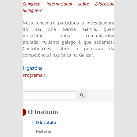
Congreso Internacional sobre Educación
Bilingüe
(link is external)
.
Neste encontro participou a investigadora
do ILG Ana García García, quen
presentou unha comunicación
titulada: “Quanto galego é que sabemos?
Contribuições sobre a perceção da
competência linguística na Galiza”.
Ligazóns
Programa
(link is external)
Buscar
O Instituto
O Instituto
Historia