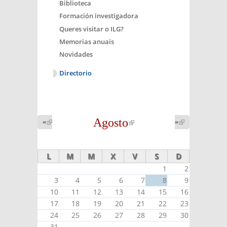
Biblioteca
Formación investigadora
Queres visitar o ILG?
Memorias anuais
Novidades
Directorio
Agosto
(link is
«
(link is
»
(link is
external)
external)
external)
L
M
M
X
V
S
D
1
2
3
4
5
6
7
8
9
10
11
12
13
14
15
16
17
18
19
20
21
22
23
24
25
26
27
28
29
30
31