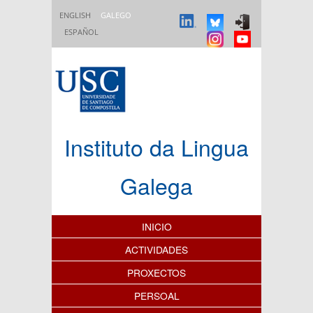
Ir o contido principal
ENGLISH
GALEGO
ESPAÑOL
Instituto da Lingua
Galega
Índice de contidos
INICIO
ACTIVIDADES
PROXECTOS
PERSOAL