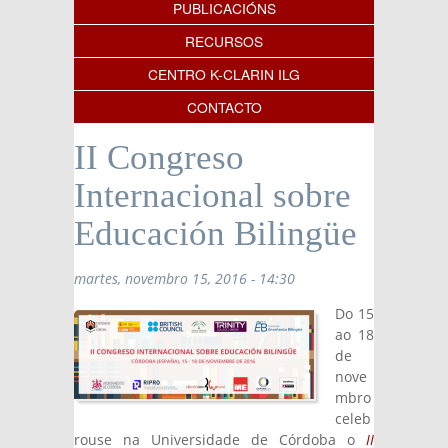
PUBLICACIÓNS
RECURSOS
CENTRO K-CLARIN ILG
CONTACTO
II Congreso
Internacional sobre
Educación Bilingüe
martes, novembro 15, 2016 - 14:30
Do 15
ao 18
de
nove
mbro
celeb
rouse na Universidade de Córdoba o
II