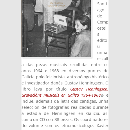
Santi
ago
de
Comp
ostel
a
edito
u
unha
escoll
a das pezas musicais recollidas entre os
anos 1964 e 1968 en diversos puntos de
Galicia polo folclorista, antropólogo histórico
e investigador danés Gustav Henningsen. O
libro leva por título
Gustav Henningsen.
Gravacións musicais en Galiza 1964-1968
(link is
e
inclúe, ademais da letra das cantigas, unha
external)
selección de fotografías realizadas durante
a estadía de Henningsen en Galicia, así
como un CD con 38 pezas. Os coordinadores
do volume son os etnomusicólogos Xavier