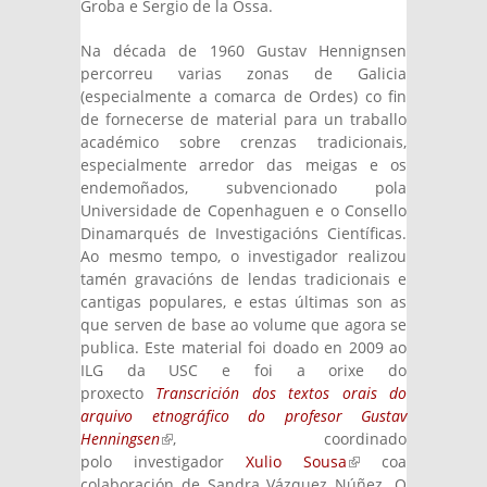
Groba e Sergio de la Ossa.
Na década de 1960 Gustav Hennignsen
percorreu varias zonas de Galicia
(especialmente a comarca de Ordes) co fin
de fornecerse de material para un traballo
académico sobre crenzas tradicionais,
especialmente arredor das meigas e os
endemoñados, subvencionado pola
Universidade de Copenhaguen e o Consello
Dinamarqués de Investigacións Científicas.
Ao mesmo tempo, o investigador realizou
tamén gravacións de lendas tradicionais e
cantigas populares, e estas últimas son as
que serven de base ao volume que agora se
publica. Este material foi doado en 2009 ao
ILG da USC e foi a orixe do
proxecto
Transcrición dos textos orais do
arquivo etnográfico do profesor Gustav
Henningsen
(link is external)
, coordinado
polo investigador
Xulio Sousa
(link is
coa
colaboración de Sandra Vázquez Núñez. O
external)