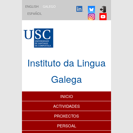
Ir o contido principal
ENGLISH
GALEGO
ESPAÑOL
Instituto da Lingua
Galega
Índice de contidos
INICIO
ACTIVIDADES
PROXECTOS
PERSOAL