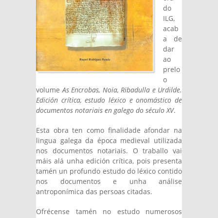
do
ILG,
acab
a de
dar
ao
prelo
o
volume
As Encrobas, Noia, Ribadulla e Urdilde.
Edición crítica, estudo léxico e onomástico de
documentos notariais en galego do século XV
.
Esta obra ten como finalidade afondar na
lingua galega da época medieval utilizada
nos documentos notariais. O traballo vai
máis alá unha edición crítica, pois presenta
tamén un profundo estudo do léxico contido
nos documentos e unha análise
antroponímica das persoas citadas.
Ofrécense tamén no estudo numerosos