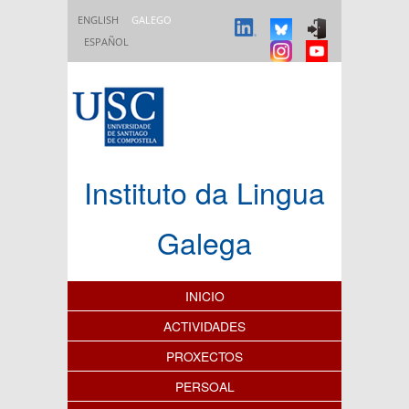
Ir o contido principal
ENGLISH
GALEGO
ESPAÑOL
Instituto da Lingua
Galega
Índice de contidos
INICIO
ACTIVIDADES
PROXECTOS
PERSOAL