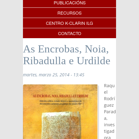
PUBLICACIÓNS
RECURSOS
CENTRO K-CLARIN ILG
CONTACTO
As Encrobas, Noia,
Ribadulla e Urdilde
martes, marzo 25, 2014 - 13:45
Raqu
el
Rodrí
guez
Parad
a,
inves
tigad
ora