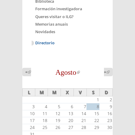
Biblioteca
Formación investigadora
Queres visitar o ILG?
Memorias anuais
Novidades
Directorio
Agosto
(link is
«
(link is
»
(link is
external)
external)
external)
L
M
M
X
V
S
D
1
2
3
4
5
6
7
8
9
10
11
12
13
14
15
16
17
18
19
20
21
22
23
24
25
26
27
28
29
30
31