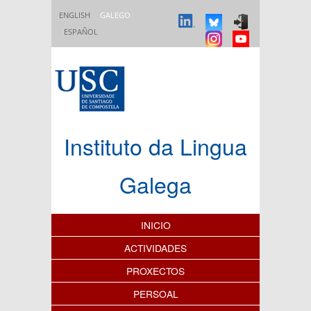
Ir o contido principal
ENGLISH
GALEGO
ESPAÑOL
Instituto da Lingua
Galega
Índice de contidos
INICIO
ACTIVIDADES
PROXECTOS
PERSOAL