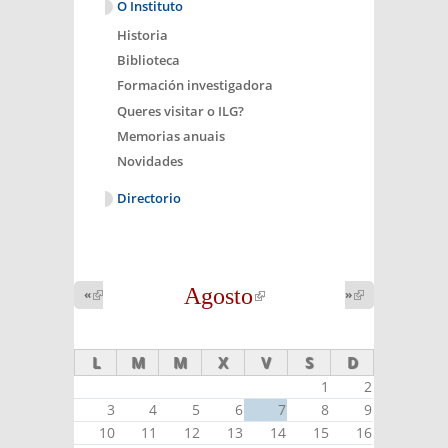
O Instituto
Historia
Biblioteca
Formación investigadora
Queres visitar o ILG?
Memorias anuais
Novidades
Directorio
Agosto
(link is
«
(link is
»
(link is
external)
external)
external)
L
M
M
X
V
S
D
1
2
3
4
5
6
7
8
9
10
11
12
13
14
15
16