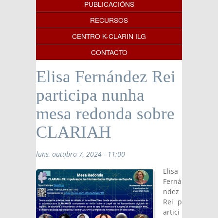
PUBLICACIÓNS
RECURSOS
CENTRO K-CLARIN ILG
CONTACTO
Elisa Fernández Rei
participa nunha
mesa redonda sobre
CLARIAH
luns, outubro 7, 2024 - 11:00
Elisa
Ferná
ndez
Rei p
artici