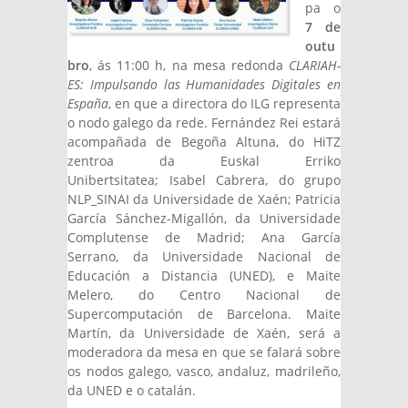
pa o
7 de
outu
bro
, ás 11:00 h, na mesa redonda
CLARIAH-
ES: Impulsando las Humanidades Digitales en
España
, en que a directora do ILG representa
o nodo galego da rede. Fernández Rei estará
acompañada de Begoña Altuna, do HiTZ
zentroa da Euskal Erriko
Unibertsitatea; Isabel Cabrera, do grupo
NLP_SINAI da Universidade de Xaén; Patricia
García Sánchez-Migallón, da Universidade
Complutense de Madrid; Ana García
Serrano, da Universidade Nacional de
Educación a Distancia (UNED), e Maite
Melero, do Centro Nacional de
Supercomputación de Barcelona. Maite
Martín, da Universidade de Xaén, será a
moderadora da mesa en que se falará sobre
os nodos galego, vasco, andaluz, madrileño,
da UNED e o catalán.