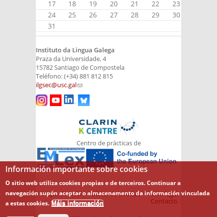
17
18
19
20
21
22
23
24
25
26
27
28
29
30
31
Instituto da Lingua Galega
Praza da Universidade, 4
15782 Santiago de Compostela
Teléfono: (+34) 881 812 815
ilgsec@usc.gal
(link sends e-mail)
Centro de prácticas de
Información importante sobre cookies
O sitio web utiliza cookies propias e de terceiros. Continuar a
navegación supón aceptar o almacenamento da información vinculada
Mapa do web
Política de cookies
Aviso legal
Contacto
a estas cookies.
Máis información