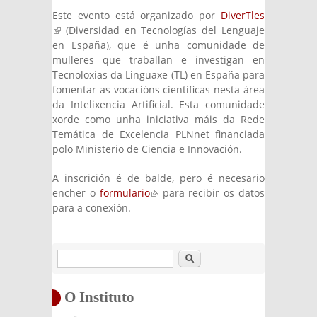
Este evento está organizado por
DiverTles
(link is external)
(Diversidad en Tecnologías del Lenguaje
en España), que é unha comunidade de
mulleres que traballan e investigan en
Tecnoloxías da Linguaxe (TL) en España para
fomentar as vocacións científicas nesta área
da Intelixencia Artificial. Esta comunidade
xorde como unha iniciativa máis da Rede
Temática de Excelencia PLNnet financiada
polo Ministerio de Ciencia e Innovación.
A inscrición é de balde, pero é necesario
encher o
formulario
(link is external)
para recibir os datos
para a conexión.
Buscar
O Instituto