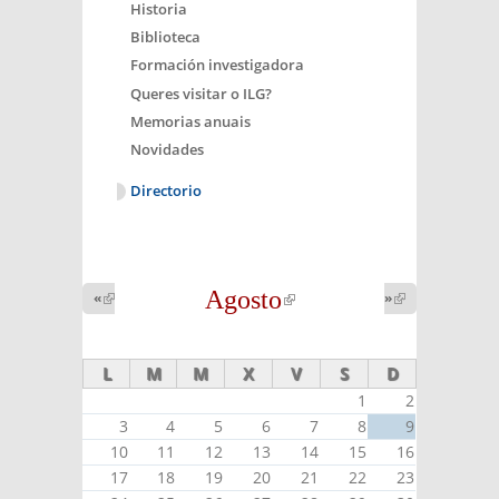
Historia
Biblioteca
Formación investigadora
Queres visitar o ILG?
Memorias anuais
Novidades
Directorio
Agosto
(link is
«
(link is
»
(link is
external)
external)
external)
L
M
M
X
V
S
D
1
2
3
4
5
6
7
8
9
10
11
12
13
14
15
16
17
18
19
20
21
22
23