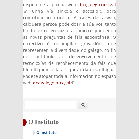
dispoñible a páxina web
doagalego.nos.gal
(link is external)
, unha vía sinxela e accesible para
contribuír ao proxecto. A través desta web,
calquera persoa pode doar a súa voz, tanto
lendo textos en voz alta como respondendo
as novas preguntas de fala espontánea. O
obxectivo é recompilar gravacións que
representen a diversidade do galego, co fin
de contribuír ao desenvolvemento de
tecnoloxías de recoñecemento da fala que
identifiquen toda a riqueza da nosa lingua.
Pódese atopar toda a información no espazo
web
doagalego.nos.gal
(link is external)
.
Buscar
O Instituto
O Instituto