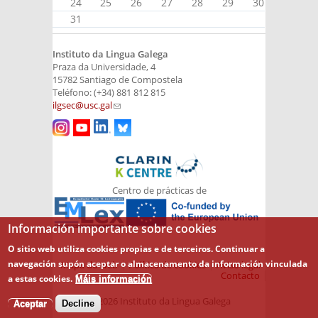
24
25
26
27
28
29
30
31
Instituto da Lingua Galega
Praza da Universidade, 4
15782 Santiago de Compostela
Teléfono: (+34) 881 812 815
ilgsec@usc.gal
(link sends e-mail)
Centro de prácticas de
Información importante sobre cookies
O sitio web utiliza cookies propias e de terceiros. Continuar a
navegación supón aceptar o almacenamento da información vinculada
Mapa do web
Política de cookies
Aviso legal
Contacto
a estas cookies.
Máis información
© 2026 Instituto da Lingua Galega
Aceptar
Decline