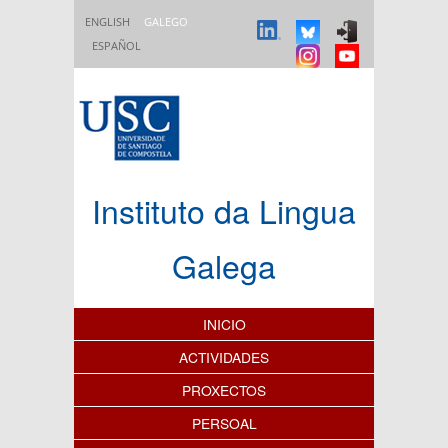
Ir o contido principal
ENGLISH
GALEGO
ESPAÑOL
Instituto da Lingua
Galega
Índice de contidos
INICIO
ACTIVIDADES
PROXECTOS
PERSOAL