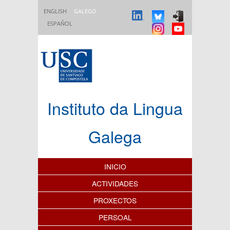
Ir o contido principal
ENGLISH
GALEGO
ESPAÑOL
Instituto da Lingua
Galega
Índice de contidos
INICIO
ACTIVIDADES
PROXECTOS
PERSOAL