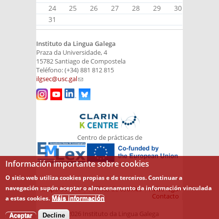
24
25
26
27
28
29
30
31
Instituto da Lingua Galega
Praza da Universidade, 4
15782 Santiago de Compostela
Teléfono: (+34) 881 812 815
ilgsec@usc.gal
(link sends e-mail)
Centro de prácticas de
Información importante sobre cookies
O sitio web utiliza cookies propias e de terceiros. Continuar a
navegación supón aceptar o almacenamento da información vinculada
Mapa do web
Política de cookies
Aviso legal
Contacto
a estas cookies.
Máis información
© 2026 Instituto da Lingua Galega
Aceptar
Decline