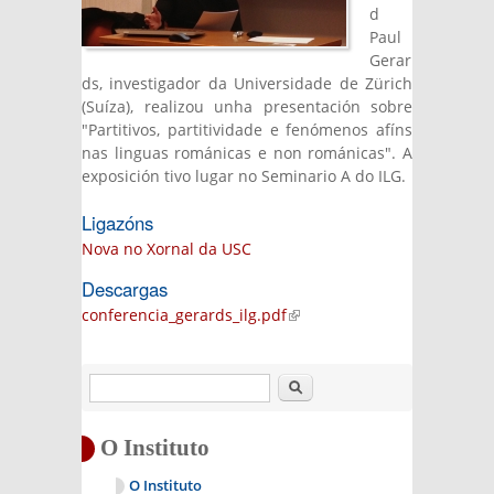
d
Paul
Gerar
ds, investigador da Universidade de Zürich
(Suíza), realizou unha presentación sobre
"Partitivos, partitividade e fenómenos afíns
nas linguas románicas e non románicas". A
exposición tivo lugar no Seminario A do ILG.
Ligazóns
Nova no Xornal da USC
Descargas
conferencia_gerards_ilg.pdf
(link is external)
Buscar
O Instituto
O Instituto