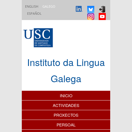
Ir o contido principal
ENGLISH
GALEGO
ESPAÑOL
Instituto da Lingua
Galega
Índice de contidos
INICIO
ACTIVIDADES
PROXECTOS
PERSOAL