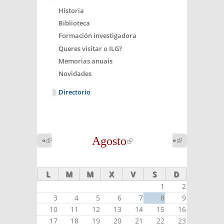
Historia
Biblioteca
Formación investigadora
Queres visitar o ILG?
Memorias anuais
Novidades
Directorio
Agosto
(link is
«
(link is
»
(link is
external)
external)
external)
L
M
M
X
V
S
D
1
2
3
4
5
6
7
8
9
10
11
12
13
14
15
16
17
18
19
20
21
22
23