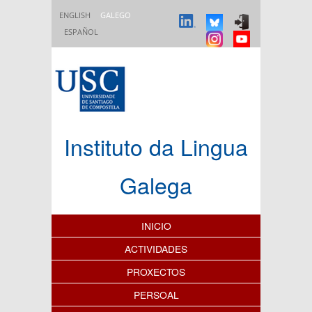
Ir o contido principal
ENGLISH
GALEGO
ESPAÑOL
Instituto da Lingua
Galega
Índice de contidos
INICIO
ACTIVIDADES
PROXECTOS
PERSOAL