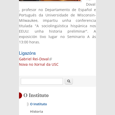
Doval
, profesor no Departamento de Español e
Portugués da Universidade de Wisconsin-
Milwaukee, impartiu unha conferencia
titulada "A sociolingüística hispánica nos
EEUU: unha historia preliminar". A
exposición tivo lugar no Seminario A ás
13:00 horas.
Ligazóns
Gabriel Rei-Doval
(link is external)
Nova no Xornal da USC
Buscar
O Instituto
O Instituto
Historia