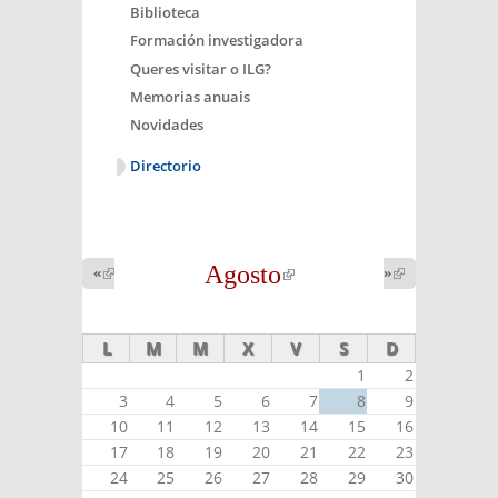
Biblioteca
Formación investigadora
Queres visitar o ILG?
Memorias anuais
Novidades
Directorio
Agosto
(link is
«
(link is
»
(link is
external)
external)
external)
L
M
M
X
V
S
D
1
2
3
4
5
6
7
8
9
10
11
12
13
14
15
16
17
18
19
20
21
22
23
24
25
26
27
28
29
30