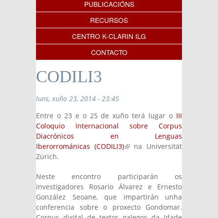
PUBLICACIÓNS
RECURSOS
CENTRO K-CLARIN ILG
CONTACTO
CODILI3
luns, xuño 23, 2014 - 23:45
Entre o 23 e o 25 de xuño terá lugar o
III
Coloquio Internacional sobre Corpus
Diacrónicos en Lenguas
Iberorrománicas (CODILI3)
(link is external)
na Universität
Zürich.
Neste encontro participarán os
investigadores Rosario Álvarez e Ernesto
González Seoane, que impartirán unha
conferencia sobre o proxecto Gondomar.
Corpus dixital de textos galegos da Idade