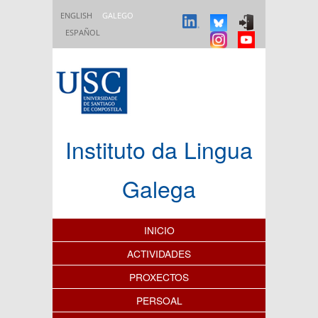
Ir o contido principal
ENGLISH
GALEGO
ESPAÑOL
Instituto da Lingua
Galega
Índice de contidos
INICIO
ACTIVIDADES
PROXECTOS
PERSOAL