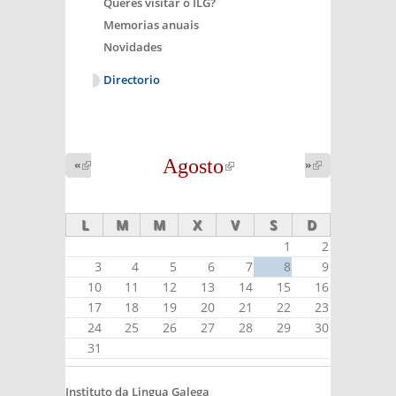
Queres visitar o ILG?
Memorias anuais
Novidades
Directorio
Agosto
(link is
«
(link is
»
(link is
external)
external)
external)
L
M
M
X
V
S
D
1
2
3
4
5
6
7
8
9
10
11
12
13
14
15
16
17
18
19
20
21
22
23
24
25
26
27
28
29
30
31
Instituto da Lingua Galega