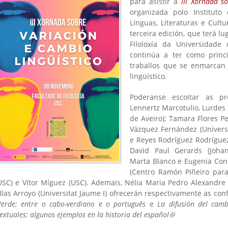
para asistir á
III Xornada s
organizada polo Institut
Línguas, Literaturas e Cult
terceira edición, que terá l
Filoloxía da Universidade
continúa a ter como princ
traballos que se enmarcan
lingüístico.
Poderanse escoitar as p
Lennertz Marcotulio, Lurdes
is
)
de Aveiro); Tamara Flores Pe
Vázquez Fernández (Univers
e Reyes Rodríguez Rodríguez 
David Paul Gerards (Johan
Marta Blanco e Eugenia Con
(Centro Ramón Piñeiro par
USC) e Vítor Míguez (USC). Ademais, Nélia Maria Pedro Alexandre 
Blas Arroyo (Universitat Jaume I) ofrecerán respectivamente as co
Verde: entre o cabo-verdiano e o português
e
La difusión del cambi
textuales: algunos ejemplos en la historia del español
.