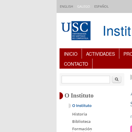
Ir o contido principal
ENGLISH
GALEGO
ESPAÑOL
Inst
Índice de contidos
INICIO
ACTIVIDADES
PR
CONTACTO
Buscar
O Instituto
O Instituto
Historia
Biblioteca
Formación