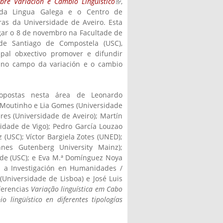
obre Variación e Cambio Lingüístico
(link is
,
o da Lingua Galega e o Centro de
external)
uras da Universidade de Aveiro. Esta
ugar o 8 de novembro na Facultade de
 de Santiago de Compostela (USC),
ipal obxectivo promover e difundir
 no campo da variación e o cambio
ropostas nesta área de Leonardo
 Moutinho e Lia Gomes (Universidade
res (Universidade de Aveiro); Martín
idade de Vigo); Pedro García Louzao
(USC); Víctor Bargiela Zotes (UNED);
nes Gutenberg University Mainz);
de (USC); e Eva M.ª Domínguez Noya
a a Investigación en Humanidades /
(Universidade de Lisboa) e José Luis
nferencias
Variação linguística em Cabo
o lingüístico en diferentes tipologías