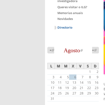
investigadora
Queres visitar o ILG?
Memorias anuais
Novidades
Directorio
Agosto
(link is
«
(link is
»
(link 
external)
external
external)
L
M
M
X
V
S
D
1
2
3
4
5
6
7
8
9
10
11
12
13
14
15
16
17
18
19
20
21
22
23
24
25
26
27
28
29
30
31