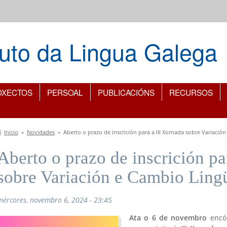
ituto da Lingua Galega
OXECTOS
PERSOAL
PUBLICACIÓNS
RECURSOS
Vostede está aquí
Inicio
»
Novidades
»
Aberto o prazo de inscrición para a III Xornada sobre Variació
Aberto o prazo de inscrición pa
sobre Variación e Cambio Lingü
mércores, novembro 6, 2024 - 23:45
Ata o 6 de novembro
encó