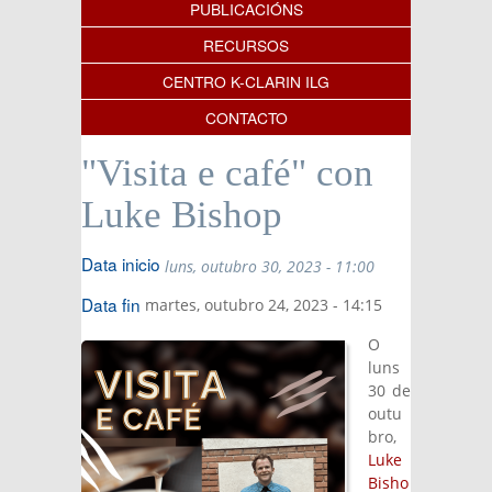
PUBLICACIÓNS
RECURSOS
CENTRO K-CLARIN ILG
CONTACTO
"Visita e café" con
Luke Bishop
Data inicio
luns, outubro 30, 2023 - 11:00
Data fin
martes, outubro 24, 2023 - 14:15
O
luns
30 de
outu
bro,
Luke
Bisho