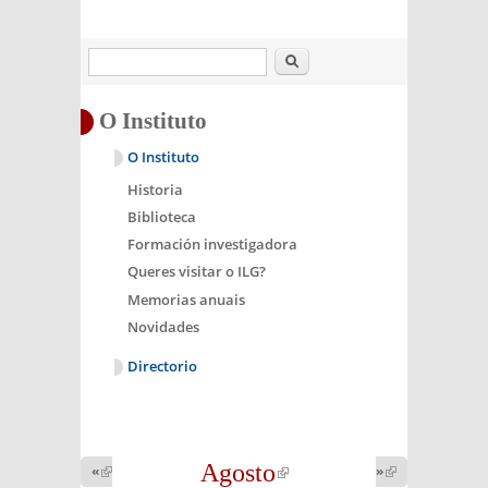
Buscar
O Instituto
O Instituto
Historia
Biblioteca
Formación investigadora
Queres visitar o ILG?
Memorias anuais
Novidades
Directorio
Agosto
(link is
«
(link is
»
(link is