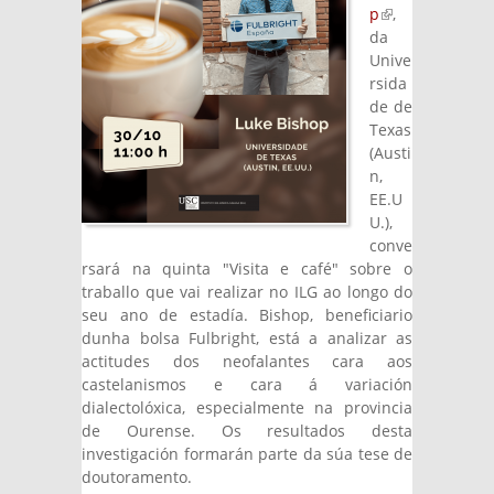
p
(link is
,
da
external)
Unive
rsida
de de
Texas
(Austi
n,
EE.U
U.),
conve
rsará na quinta "Visita e café" sobre o
traballo que vai realizar no ILG ao longo do
seu ano de estadía. Bishop, beneficiario
dunha bolsa Fulbright, está a analizar as
actitudes dos neofalantes cara aos
castelanismos e cara á variación
dialectolóxica, especialmente na provincia
de Ourense. Os resultados desta
investigación formarán parte da súa tese de
doutoramento.