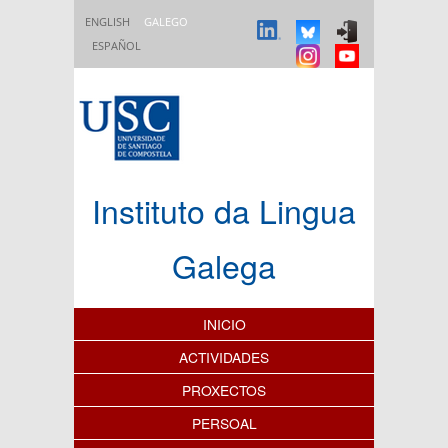
Ir o contido principal
ENGLISH
GALEGO
ESPAÑOL
Instituto da Lingua
Galega
Índice de contidos
INICIO
ACTIVIDADES
PROXECTOS
PERSOAL