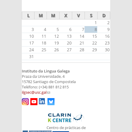
external)
external)
external)
L
M
M
X
V
S
D
1
2
3
4
5
6
7
8
9
10
11
12
13
14
15
16
17
18
19
20
21
22
23
24
25
26
27
28
29
30
31
Instituto da Lingua Galega
Praza da Universidade, 4
15782 Santiago de Compostela
Teléfono: (+34) 881 812 815
ilgsec@usc.gal
(link sends e-mail)
Centro de prácticas de