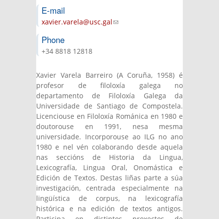
E-mail
xavier.varela@usc.gal
(link sends e-mail)
Phone
+34 8818 12818
Xavier Varela Barreiro (A Coruña, 1958) é
profesor de filoloxía galega no
departamento de Filoloxía Galega da
Universidade de Santiago de Compostela.
Licenciouse en Filoloxía Románica en 1980 e
doutorouse en 1991, nesa mesma
universidade. Incorporouse ao ILG no ano
1980 e nel vén colaborando desde aquela
nas seccións de Historia da Lingua,
Lexicografía, Lingua Oral, Onomástica e
Edición de Textos. Destas liñas parte a súa
investigación, centrada especialmente na
lingüística de corpus, na lexicografía
histórica e na edición de textos antigos.
Participa en distintos proxectos de