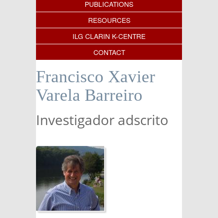
PUBLICATIONS
RESOURCES
ILG CLARIN K-CENTRE
CONTACT
Francisco Xavier
Varela Barreiro
Investigador adscrito