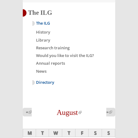
The ILG
The ILG
History
Library
Research training
Would you like to visit the ILG?
Annual reports
News
Directory
August
(link is
«
(link is
»
(link is
external)
external)
external)
M
T
W
T
F
S
S