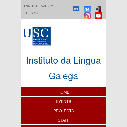
Skip to main content
ENGLISH
GALEGO
ESPAÑOL
Instituto da Lingua
Galega
Content Index
HOME
EVENTS
PROJECTS
STAFF