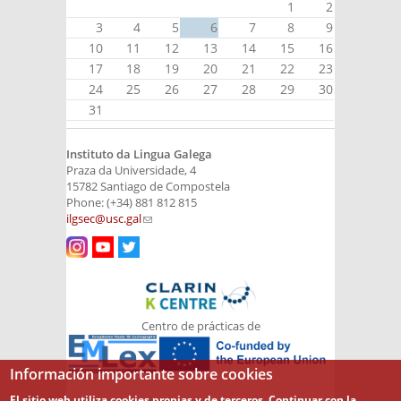
1
2
3
4
5
6
7
8
9
10
11
12
13
14
15
16
17
18
19
20
21
22
23
24
25
26
27
28
29
30
31
Instituto da Lingua Galega
Praza da Universidade, 4
15782 Santiago de Compostela
Phone: (+34) 881 812 815
ilgsec@usc.gal
(link sends e-mail)
Centro de prácticas de
Información importante sobre cookies
El sitio web utiliza cookies propias y de terceros. Continuar con la