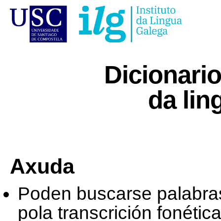
Dicionari
da lin
Axuda
Poden buscarse palabras
pola transcrición fonéti