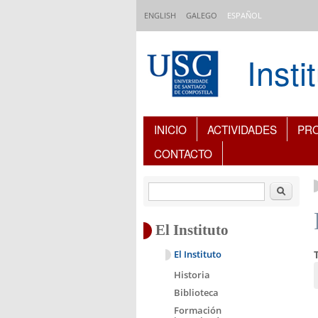
Pasar al contenido principal
ENGLISH
GALEGO
ESPAÑOL
Inst
Índice de contenidos
INICIO
ACTIVIDADES
PR
CONTACTO
Buscar
El Instituto
El Instituto
Historia
Biblioteca
Formación