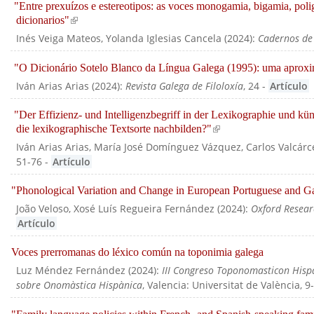
"Entre prexuízos e estereotipos: as voces monogamia, bigamia, polig
dicionarios"
(link is external)
Inés Veiga Mateos, Yolanda Iglesias Cancela
(
2024
):
Cadernos de
"O Dicionário Sotelo Blanco da Língua Galega (1995): uma aproxi
Iván Arias Arias
(
2024
):
Revista Galega de Filoloxía
, 24
-
Artículo
"Der Effizienz- und Intelligenzbegriff in der Lexikographie und kü
die lexikographische Textsorte nachbilden?"
(link is external)
Iván Arias Arias, María José Domínguez Vázquez, Carlos Valcárce
51-76
-
Artículo
"Phonological Variation and Change in European Portuguese and Ga
João Veloso, Xosé Luís Regueira Fernández
(
2024
):
Oxford Researc
Artículo
Voces prerromanas do léxico común na toponimia galega
Luz Méndez Fernández
(
2024
):
III Congreso Toponomasticon Hispa
sobre Onomàstica Hispànica
, Valencia: Universitat de València, 