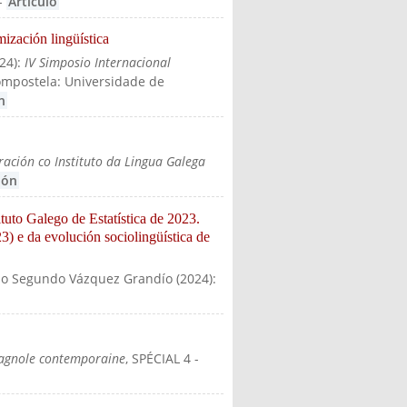
-
Artículo
ización lingüística
24
):
IV Simposio Internacional
ompostela: Universidade de
n
ración co Instituto da Lingua Galega
ión
ituto Galego de Estatística de 2023.
) e da evolución sociolingüística de
no Segundo Vázquez Grandío
(
2024
):
 external)
spagnole contemporaine
, SPÉCIAL 4
-