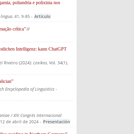
amia, poliandria e polixinia nos
 lingua
, 41, 9-85
-
Artículo
mação crítica"
(link is external)
nstlichen Intelligenz: kann ChatGPT
l Riveiro
(
2024
):
Lexikos
, Vol. 34(1),
lician”
h Encyclopedia of Linguistics
-
niae / XIV Congrés Internacional
9-12 de abril de 2024
-
Presentación