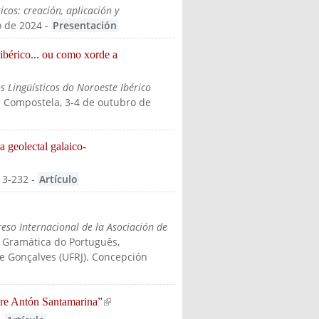
icos: creación, aplicación y
o de 2024
-
Presentación
 ibérico... ou como xorde a
s Lingüísticos do Noroeste Ibérico
e Compostela, 3-4 de outubro de
 geolectal galaico-
213-232
-
Artículo
eso Internacional de la Asociación de
: Gramática do Português,
e Gonçalves (UFRJ). Concepción
bre Antón Santamarina”
(link is external)