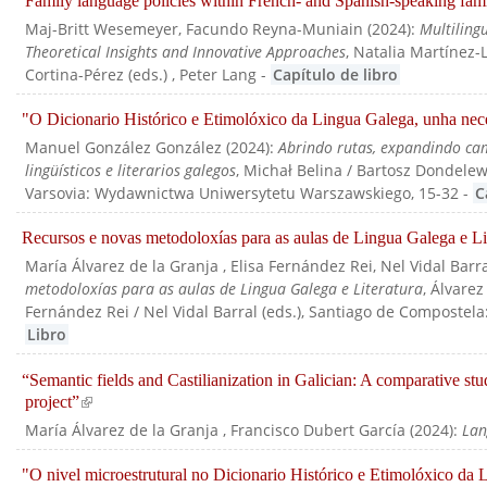
"Family language policies within French- and Spanish-speaking fam
Maj-Britt Wesemeyer, Facundo Reyna-Muniain
(
2024
):
Multiling
Theoretical Insights and Innovative Approaches
, Natalia Martínez-
Cortina-Pérez (eds.)
, Peter Lang
-
Capítulo de libro
"O Dicionario Histórico e Etimolóxico da Lingua Galega, unha nece
Manuel González González
(
2024
):
Abrindo rutas, expandindo cam
lingüísticos e literarios galegos
, Michał Belina / Bartosz Dondelew
Varsovia: Wydawnictwa Uniwersytetu Warszawskiego
, 15-32
-
C
Recursos e novas metodoloxías para as aulas de Lingua Galega e Li
María Álvarez de la Granja , Elisa Fernández Rei, Nel Vidal Barral
metodoloxías para as aulas de Lingua Galega e Literatura
, Álvarez
Fernández Rei / Nel Vidal Barral (eds.)
, Santiago de Compostela
Libro
“Semantic fields and Castilianization in Galician: A comparative 
project”
(link is external)
María Álvarez de la Granja , Francisco Dubert García
(
2024
):
Lan
"O nivel microestrutural no Dicionario Histórico e Etimolóxico 