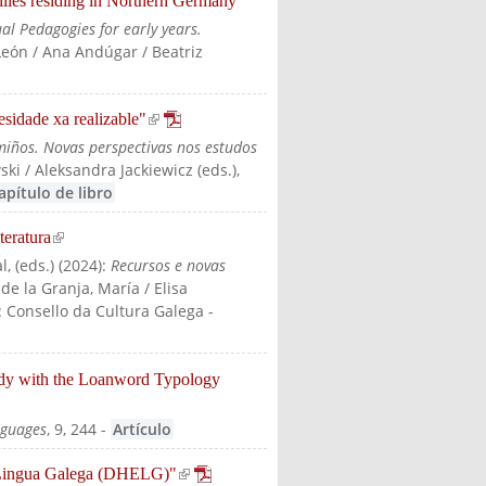
ilies residing in Northern Germany”
ual Pedagogies for early years.
León / Ana Andúgar / Beatriz
sidade xa realizable"
(link is external)
iños. Novas perspectivas nos estudos
ski / Aleksandra Jackiewicz (eds.)
,
apítulo de libro
teratura
(link is external)
, (eds.)
(
2024
):
Recursos e novas
 de la Granja, María / Elisa
: Consello da Cultura Galega
-
study with the Loanword Typology
guages
, 9, 244
-
Artículo
da Lingua Galega (DHELG)"
(link is