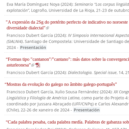
Eva María Domínguez Noya
(
2024
):
Seminario “Los corpus lingüíst
explotación”
, Logroño, Universidad de La Rioja, 21-23 de outubr
"A expresión da 2Sg do pretérito perfecto de indicativo no noroeste
diversidade dialectal"
(link is external)
Francisco Dubert García
(
2024
):
IV Simposio Internacional Aspecto
(SIALNI4)
, Santiago de Compostela: Universidade de Santiago d
2024
-
Presentación
“Formas tipo "cantanon"/"cantano": más datos sobre la convergencia
is
asturleonesa”
(link is external)
)
Francisco Dubert García
(
2024
):
Dialectologia. Special issue
, 14, 
“Mostras da evolução do galego no âmbito galego-português”
Francisco Dubert García, Xulio Sousa Fernández
(
2024
):
XX Congr
Lingüística y Filología de América Latina
, como parte do Projeto 4
coordinado por Jussara Abraçado (UFF/CNPq) e Carlos Alexandr
(Chile), 22-26 de xaneiro de 2024
-
Presentación
“Cada palabra pesaba, cada palabra medía. Palabras de gabanza so