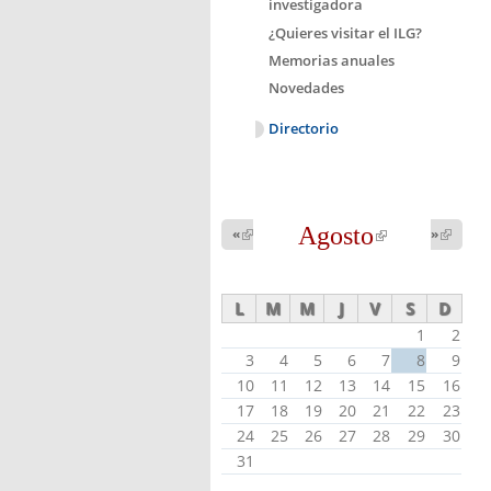
investigadora
¿Quieres visitar el ILG?
Memorias anuales
Novedades
Directorio
Agosto
(link is
«
(link is
»
(link 
external)
external
external)
L
M
M
J
V
S
D
1
2
3
4
5
6
7
8
9
10
11
12
13
14
15
16
17
18
19
20
21
22
23
24
25
26
27
28
29
30
31