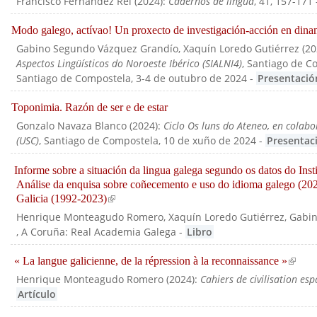
Francisco Fernández Rei
(
2024
):
Cadernos de lingua
, 41, 157-171
Modo galego, actívao! Un proxecto de investigación-acción en dinam
Gabino Segundo Vázquez Grandío, Xaquín Loredo Gutiérrez
(
20
Aspectos Lingüísticos do Noroeste Ibérico (SIALNI4)
, Santiago de C
Santiago de Compostela, 3-4 de outubro de 2024
-
Presentació
Toponimia. Razón de ser e de estar
Gonzalo Navaza Blanco
(
2024
):
Ciclo Os luns do Ateneo, en colabo
(USC)
, Santiago de Compostela, 10 de xuño de 2024
-
Presentac
Informe sobre a situación da lingua galega segundo os datos do Inst
Análise da enquisa sobre coñecemento e uso do idioma galego (2023
Galicia (1992-2023)
(link is external)
Henrique Monteagudo Romero, Xaquín Loredo Gutiérrez, Gabi
, A Coruña: Real Academia Galega
-
Libro
« La langue galicienne, de la répression à la reconnaissance »
(link is
Henrique Monteagudo Romero
(
2024
):
Cahiers de civilisation e
Artículo