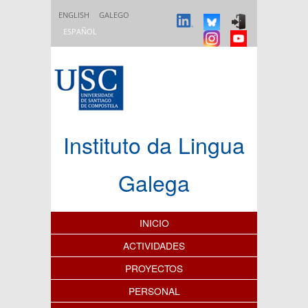
Pasar al contenido principal
ENGLISH
GALEGO
ESPAÑOL
Instituto da Lingua
Galega
Índice de contenidos
INICIO
ACTIVIDADES
PROYECTOS
PERSONAL