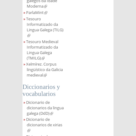
galegos da Idade
Moderna
(link is external)
ParlaMint
(link is external)
Tesouro
Informatizado da
Lingua Galega (TILG)
(link is external)
Tesouro Medieval
Informatizado da
Lingua Galega
(TMILG)
(link is external)
Xelmírez. Corpus
lingüístico da Galicia
medieval
(link is external)
Diccionarios y
vocabularios
Dicionario de
dicionarios da lingua
galega (DdD)
(link is external)
Dicionario de
dicionarios de xirias
(link is external)