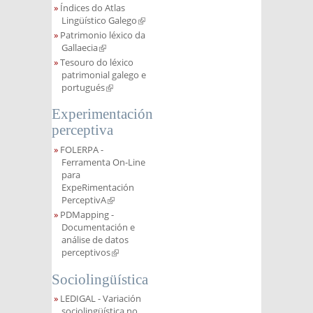
Índices do Atlas
Lingüístico Galego
(link is external)
Patrimonio léxico da
Gallaecia
(link is external)
Tesouro do léxico
patrimonial galego e
portugués
(link is external)
Experimentación
perceptiva
FOLERPA -
Ferramenta On-Line
para
ExpeRimentación
PerceptivA
(link is external)
PDMapping -
Documentación e
análise de datos
perceptivos
(link is external)
Sociolingüística
LEDIGAL - Variación
sociolingüística no