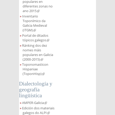
populares en
diferentes zonas no
ano 2015
(link is external)
Inventario
Toponímico da
Galicia Medieval
(ITGM)
(link is external)
Portal de ditados
tópicos galegos
(link is external)
Ránking dos dez
nomes máis
populares en Galicia
(2000-2015)
(link is external)
Toponomasticon
Hispaniae
(ToponHisp)
(link is external)
Dialectología y
geografía
lingüística
AMPER-Galicia
(link is external)
Edición dos materiais
galegos do ALPI
(link is external)