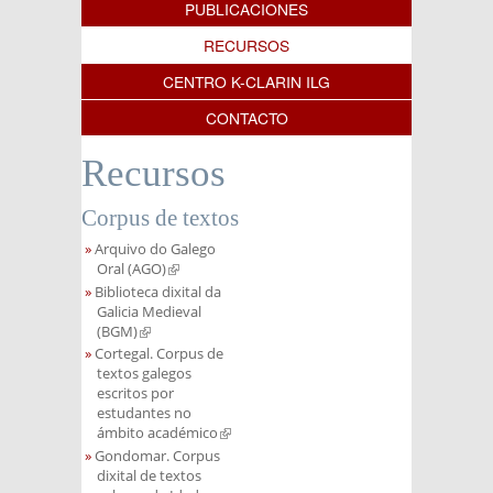
PUBLICACIONES
RECURSOS
CENTRO K-CLARIN ILG
CONTACTO
Recursos
Corpus de textos
Arquivo do Galego
Oral (AGO)
(link is external)
Biblioteca dixital da
Galicia Medieval
(BGM)
(link is external)
Cortegal. Corpus de
textos galegos
escritos por
estudantes no
ámbito académico
(link is external)
Gondomar. Corpus
dixital de textos