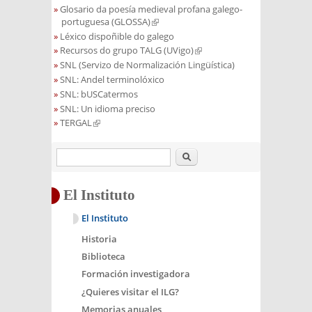
Glosario da poesía medieval profana galego-
portuguesa (GLOSSA)
(link is external)
Léxico dispoñible do galego
Recursos do grupo TALG (UVigo)
(link is external)
SNL (Servizo de Normalización Lingüística)
SNL: Andel terminolóxico
SNL: bUSCatermos
SNL: Un idioma preciso
TERGAL
(link is external)
Buscar
El Instituto
El Instituto
Historia
Biblioteca
Formación investigadora
¿Quieres visitar el ILG?
Memorias anuales