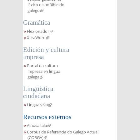
léxico dispoñible do
galego
(link is external)
Gramática
Flexionador
(link is external)
XeraWord
(link is external)
Edición y cultura
impresa
Portal da cultura
impresa en lingua
galega
(link is external)
Lingüística
ciudadana
Lingua viva
(link is external)
Recursos externos
A nosa fala
(link is external)
Corpus de Referencia do Galego Actual
(CORGA)
(link is external)