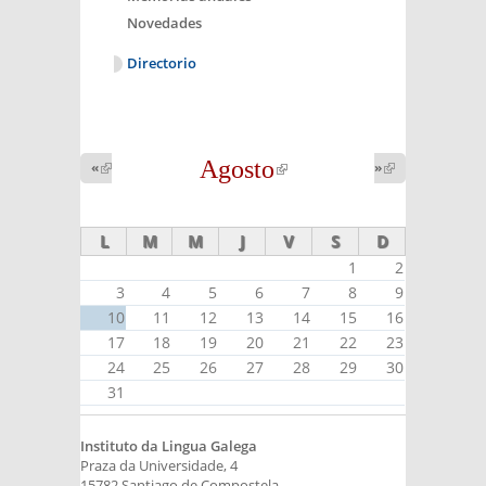
Novedades
Directorio
Agosto
(link is
«
(link is
»
(link is
external)
external)
external)
L
M
M
J
V
S
D
1
2
3
4
5
6
7
8
9
10
11
12
13
14
15
16
17
18
19
20
21
22
23
24
25
26
27
28
29
30
31
Instituto da Lingua Galega
Praza da Universidade, 4
15782 Santiago de Compostela