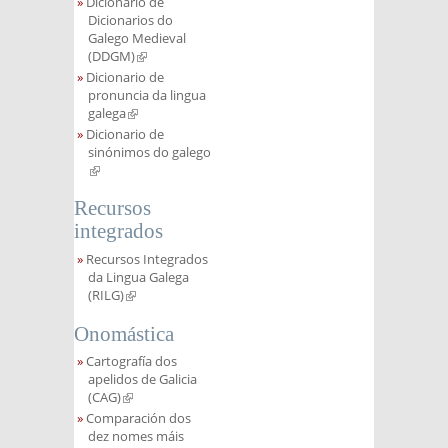
Dicionario de
Dicionarios do
Galego Medieval
(DDGM)
(link is external)
Dicionario de
pronuncia da lingua
galega
(link is external)
Dicionario de
sinónimos do galego
(link is external)
Recursos
integrados
Recursos Integrados
da Lingua Galega
(RILG)
(link is external)
Onomástica
Cartografía dos
apelidos de Galicia
(CAG)
(link is external)
Comparación dos
dez nomes máis