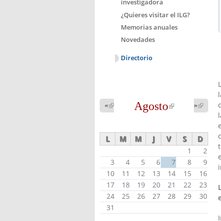
investigadora
¿Quieres visitar el ILG?
Memorias anuales
Novedades
Directorio
Agosto
(link is
«
(link is
»
(link 
external)
external
external)
L
M
M
J
V
S
D
1
2
3
4
5
6
7
8
9
10
11
12
13
14
15
16
17
18
19
20
21
22
23
24
25
26
27
28
29
30
31