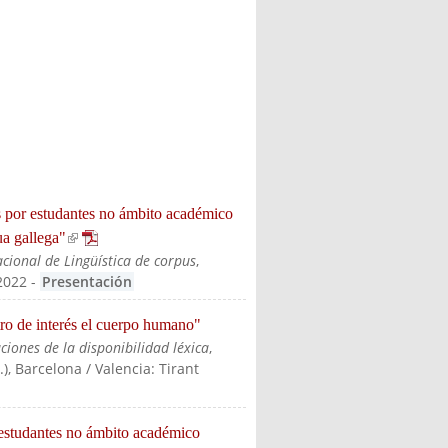
os por estudantes no ámbito académico
ua gallega"
(link is external)
acional de Lingüística de corpus
,
2022
-
Presentación
ntro de interés el cuerpo humano"
aciones de la disponibilidad léxica
,
.)
, Barcelona / Valencia: Tirant
 estudantes no ámbito académico