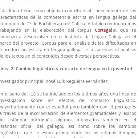
Esta línea tiene como objetivo contribuir al conocimiento de las
características de la competencia escrita en lengua gallega del
alumnado de 2º de Bachillerato de Galicia. A tal fin continuaremos
trabajando en la elaboración del corpus
Cortegal
(link is exter
, que se
comenzó a desenvolver en el Instituto da Lingua Galega en el
marco del proyecto "Corpus para el análisis de las dificultades en
la producción escrita en lengua gallega" e iniciaremos el análisis
de los textos en él contenidos desde diversas perspectivas.
Línea 2: Cambio lingüístico y contacto de lengua en la juventud
Investigador principal: Xosé Luís Regueira Fernández
En el seno del ILG se ha iniciado en los últimos años una línea de
investigación sobre los efectos del contacto lingüístico,
mayoritariamente con el español pero también con el portugués
(a través de la incorporación de elementos gramaticales y léxicos
del estándar portugués, algunos integrados también en el
estándar oficial del gallego), así como sobre los cambios
lingüísticos que se están produciendo en los últimos tiempos,