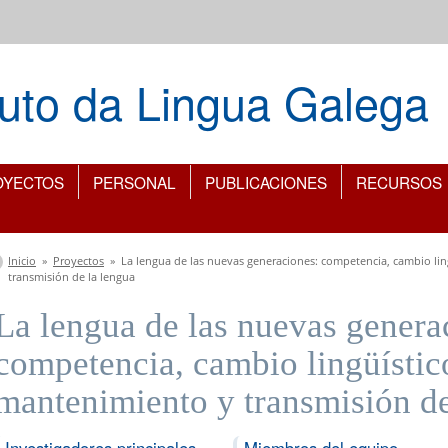
ituto da Lingua Galega
OYECTOS
PERSONAL
PUBLICACIONES
RECURSOS
Se encuentra usted aquí
Inicio
»
Proyectos
»
La lengua de las nuevas generaciones: competencia, cambio lin
transmisión de la lengua
La lengua de las nuevas genera
competencia, cambio lingüístico
mantenimiento y transmisión de
Investigadores principales
Miembros del equipo