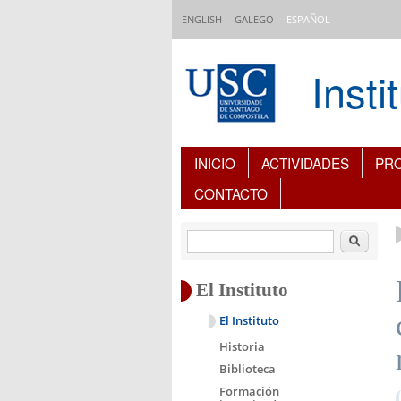
Pasar al contenido principal
ENGLISH
GALEGO
ESPAÑOL
Inst
Índice de contenidos
INICIO
ACTIVIDADES
PR
CONTACTO
Buscar
El Instituto
El Instituto
Historia
Biblioteca
Formación