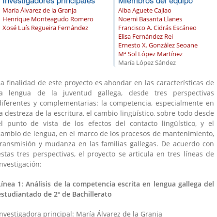
María Álvarez de la Granja
Alba Aguete Cajiao
Henrique Monteagudo Romero
Noemi Basanta Llanes
Xosé Luís Regueira Fernández
Francisco A. Cidrás Escáneo
Elisa Fernández Rei
Ernesto X. González Seoane
Mª Sol López Martínez
María López Sández
La finalidad de este proyecto es ahondar en las características de
la lengua de la juventud gallega, desde tres perspectivas
diferentes y complementarias: la competencia, especialmente en
is
)
la destreza de la escritura, el cambio lingüístico, sobre todo desde
el punto de vista de los efectos del contacto lingüístico, y el
cambio de lengua, en el marco de los procesos de mantenimiento,
transmisión y mudanza en las familias gallegas. De acuerdo con
estas tres perspectivas, el proyecto se articula en tres líneas de
investigación:
Línea 1: Análisis de la competencia escrita en lengua gallega del
estudiantado de 2º de Bachillerato
Investigadora principal: María Álvarez de la Granja