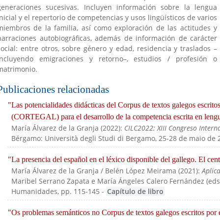
generaciones sucesivas. Incluyen información sobre la lengua
inicial y el repertorio de competencias y usos lingüísticos de varios
miembros de la familia, así como exploración de las actitudes y
narraciones autobiográficas, además de información de carácter
social: entre otros, sobre género y edad, residencia y traslados –
incluyendo emigraciones y retorno–, estudios / profesión o
matrimonio.
Publicaciones relacionadas
"Las potencialidades didácticas del Corpus de textos galegos escrit
(CORTEGAL) para el desarrollo de la competencia escrita en leng
María Álvarez de la Granja
(
2022
):
CILC2022: XIII Congreso Intern
Bérgamo: Università degli Studi di Bergamo, 25-28 de maio de 
"La presencia del español en el léxico disponible del gallego. El ce
María Álvarez de la Granja / Belén López Meirama
(
2021
):
Aplic
Maribel Serrano Zapata e María Ángeles Calero Fernández (eds
Humanidades
, pp. 115-145
-
Capítulo de libro
"Os problemas semánticos no Corpus de textos galegos escritos por