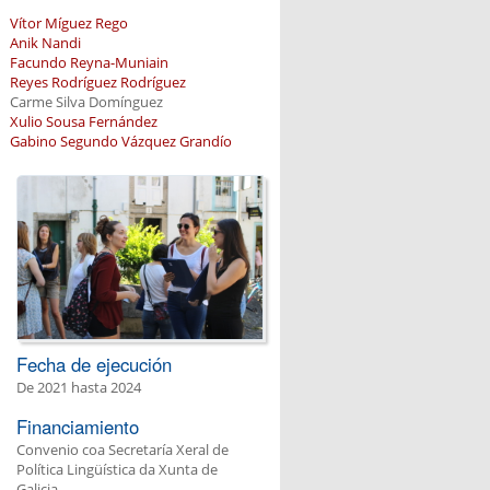
Vítor Míguez Rego
Anik Nandi
Facundo Reyna-Muniain
Reyes Rodríguez Rodríguez
Carme Silva Domínguez
Xulio Sousa Fernández
Gabino Segundo Vázquez Grandío
Fecha de ejecución
De
2021
hasta
2024
Financiamiento
Convenio coa Secretaría Xeral de
Política Lingüística da Xunta de
Galicia