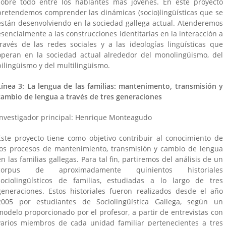
sobre todo entre los hablantes más jóvenes. En este proyecto
pretendemos comprender las dinámicas (socio)lingüísticas que se
están desenvolviendo en la sociedad gallega actual. Atenderemos
esencialmente a las construcciones identitarias en la interacción a
través de las redes sociales y a las ideologías lingüísticas que
operan en la sociedad actual alrededor del monolingüismo, del
bilingüismo y del multilingüismo.
Línea 3: La lengua de las familias: mantenimento, transmisión y
cambio de lengua a través de tres generaciones
Investigador principal: Henrique Monteagudo
Este proyecto tiene como objetivo contribuir al conocimiento de
los procesos de mantenimiento, transmisión y cambio de lengua
en las familias gallegas. Para tal fin, partiremos del análisis de un
corpus de aproximadamente quinientos historiales
sociolingüísticos de familias, estudiadas a lo largo de tres
generaciones. Estos historiales fueron realizados desde el año
2005 por estudiantes de Sociolingüística Gallega, según un
modelo proporcionado por el profesor, a partir de entrevistas con
varios miembros de cada unidad familiar pertenecientes a tres