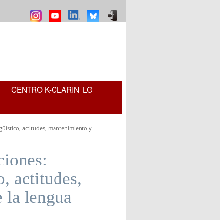
CENTRO K-CLARIN ILG
güístico, actitudes, mantenimiento y
ciones:
, actitudes,
 la lengua