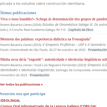
aplicada a los estudios sobre construcción identitaria.
Últimas publicaciones
«Viva o noso bandiño!» Achega ás denominación dos grupos de pandeire
Estudos de Onomástica Galega IX. Os outr
Noemi Basanta Llanes
(
2024
):
(eds.)
, A Coruña: Real Academia Galega
, 93-116
-
Capítulo de libro
"Memoria das palabras: experiencia didáctica na Fonsagrada"
V Simpósio Profletras – USP e II Seminário 
Noemi Basanta Llanes
(
2023
):
Paulo: Universidade de São Paulo, 26-27 de outubro de 2023
-
Presentació
"Minha avoa dicía "engorde": autenticidade e ideoloxías lingüísticas sob
Simposio ILG
Noemi Basanta Llanes / Xosé Luís Regueira Fernández
(
2023
):
identidades e ideoloxías lingüísticas
, Santiago de Compostela: Universid
novembro de 2023
-
Presentación
Ver todas las publicaciones
Proxectos nos que participa
IDEOLINGAL
Corpus Oral Informatizado de la Lengua Gallega (CORILGA)