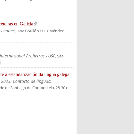
teiras en Galicia
(link is external)
os nomes
, Ana Boullón / Luz Méndez
Internacional Profletras - USP
, São
n
re a estandarización da lingua galega"
 2023. Contacto de linguas:
ade de Santiago de Compostela, 28-30 de