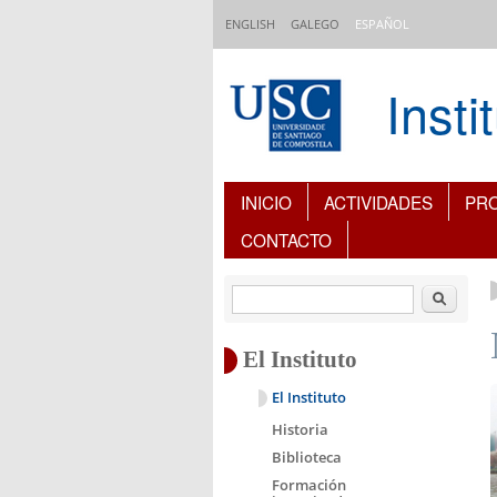
Pasar al contenido principal
ENGLISH
GALEGO
ESPAÑOL
Inst
Índice de contenidos
INICIO
ACTIVIDADES
PR
CONTACTO
Buscar
El Instituto
El Instituto
Historia
Biblioteca
Formación