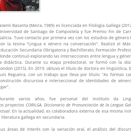
Noemi Basanta (Meira, 1989) es licenciada en Filología Gallega (2012
Universidad de Santiago de Compostela y fue Premio Fin de Ca
Galicia. Tuvo contacto por primera vez con los estudios de género 
con la tesina "Lingua e xénero na conversación". Realizó el Más
Educación Secundaria Obrigatoria y Bachillerato, Formación Profes
donde continuó explorando las intersecciones entre lengua y géne
la didáctica. Durante su etapa predoctoral, se formó con la doct
is
)
London (2015). En 2019, obtuvo el título de doctora en lingüística, 
Luís Regueira, con un trabajo que lleva por título: “As formas
construción discursiva e interseccional de identidades de xéne
igar”.
Durante varios años, fue personal del Instituto da Lin
los proyectos
CORILGA,
Diccionario de Pronunciación de la Lengua Ga
actual
. En la actualidad, es colaboradora externa de esa misma inst
y literatura gallega en secundaria.
Sus áreas de interés son la variación oral, el análisis del discurs