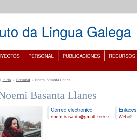
ituto da Lingua Galega
OYECTOS
PERSONAL
PUBLICACIONES
RECURSOS
Se encuentra usted aquí
Inicio
»
Personal
»
Noemi Basanta Llanes
Noemi Basanta Llanes
Correo electrónico
Enlace
noemibasanta@gmail.com
(link sends e-ma
Web
(link