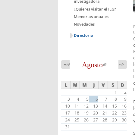
investigadora
¿Quieres visitar el ILG?
Memorias anuales
Novedades
Directorio
Agosto
(link is
«
(link is
»
(link 
external)
external
external)
L
M
M
J
V
S
D
l
1
2
3
4
5
6
7
8
9
10
11
12
13
14
15
16
17
18
19
20
21
22
23
24
25
26
27
28
29
30
31