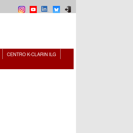
CENTRO K-CLARIN ILG
s
il)
 is external)