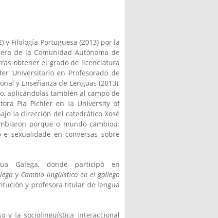
) y Filología Portuguesa (2013) por la
rrera de la Comunidad Autónoma de
tras obtener el grado de licenciatura
ter Universitario en Profesorado de
ional y Enseñanza de Lenguas (2013),
ro, aplicándolas también al campo de
ora Pia Pichler en la University of
bajo la dirección del catedrático Xosé
 cambiaron porque o mundo cambiou:
ro e sexualidade en conversas sobre
gua Galega, donde participó en
llega
y
Cambio lingüístico en el gallego
itución y profesora titular de lengua
o y la sociolingüística interaccional