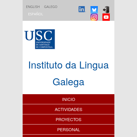
Pasar al contenido principal
ENGLISH
GALEGO
ESPAÑOL
Instituto da Lingua
Galega
Índice de contenidos
INICIO
ACTIVIDADES
PROYECTOS
PERSONAL