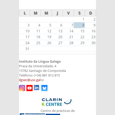
external)
external)
external)
L
M
M
J
V
S
D
1
2
3
4
5
6
7
8
9
10
11
12
13
14
15
16
17
18
19
20
21
22
23
24
25
26
27
28
29
30
31
Instituto da Lingua Galega
Praza da Universidade, 4
15782 Santiago de Compostela
Teléfono: (+34) 881 812 815
ilgsec@usc.gal
(link sends e-mail)
Centro de prácticas de