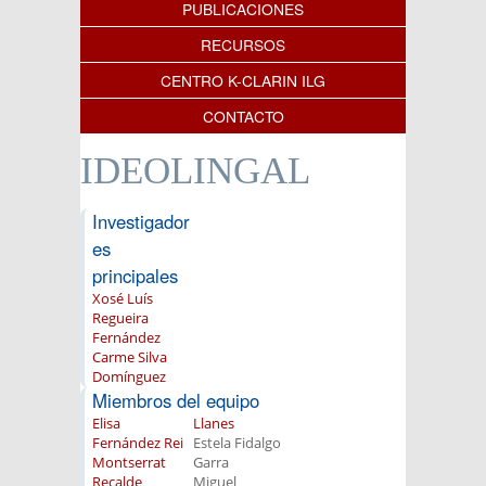
PUBLICACIONES
RECURSOS
CENTRO K-CLARIN ILG
CONTACTO
IDEOLINGAL
Investigador
es
principales
Xosé Luís
Regueira
Fernández
Carme Silva
Domínguez
Miembros del equipo
Elisa
Llanes
Fernández Rei
Estela Fidalgo
Montserrat
Garra
Recalde
Miguel