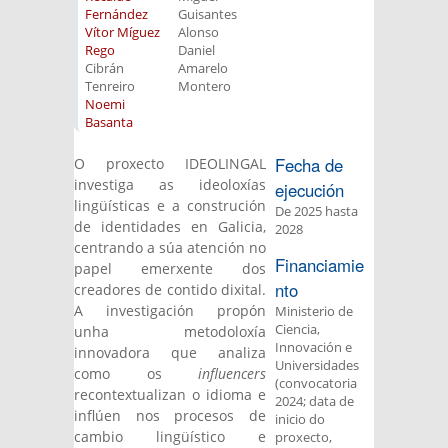
Fernández
Guisantes
Vítor Míguez
Alonso
Rego
Daniel
Cibrán
Amarelo
Tenreiro
Montero
Noemi
Basanta
Fecha de
O proxecto IDEOLINGAL
investiga as ideoloxías
ejecución
lingüísticas e a construción
De
2025
hasta
de identidades en Galicia,
2028
centrando a súa atención no
Financiamie
papel emerxente dos
nto
creadores de contido dixital.
A investigación propón
Ministerio de
Ciencia,
unha metodoloxía
Innovación e
innovadora que analiza
Universidades
como os
influencers
(convocatoria
recontextualizan o idioma e
2024; data de
inflúen nos procesos de
inicio do
cambio lingüístico e
proxecto,