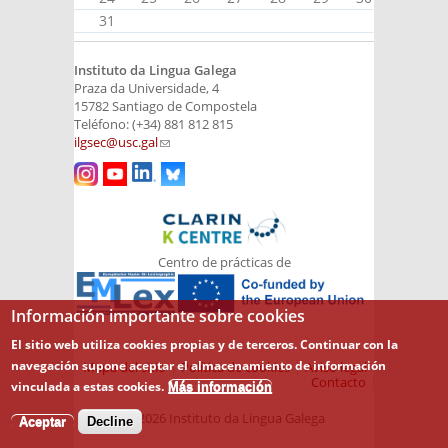
31
Instituto da Lingua Galega
Praza da Universidade, 4
15782 Santiago de Compostela
Teléfono: (+34) 881 812 815
ilgsec@usc.gal
(link sends e-mail)
Centro de prácticas de
Información importante sobre cookies
El sitio web utiliza cookies propias y de terceros. Continuar con la
navegación supone aceptar el almacenamiento de información
Mapa del sitio
Política de cookies
Aviso legal
Contacto
vinculada a estas cookies.
Más información
© 2026 Instituto da Lingua Galega
Aceptar
Decline