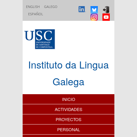
Pasar al contenido principal
ENGLISH
GALEGO
ESPAÑOL
Instituto da Lingua
Galega
Índice de contenidos
INICIO
ACTIVIDADES
PROYECTOS
PERSONAL