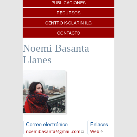
PUBLICACIONES
RECURSOS
CENTRO K-CLARIN ILG
CONTACTO
Noemi Basanta
Llanes
Correo electrónico
Enlaces
noemibasanta@gmail.com
(link sends e-
Web
(link is