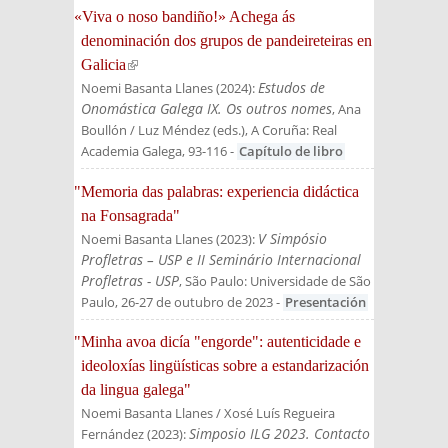
«Viva o noso bandiño!» Achega ás
denominación dos grupos de pandeireteiras en
Galicia
(link is external)
Estudos de
Noemi Basanta Llanes
(
2024
):
Onomástica Galega IX. Os outros nomes
, Ana
Boullón / Luz Méndez (eds.)
, A Coruña: Real
Academia Galega
, 93-116
-
Capítulo de libro
"Memoria das palabras: experiencia didáctica
na Fonsagrada"
V Simpósio
Noemi Basanta Llanes
(
2023
):
Profletras – USP e II Seminário Internacional
Profletras - USP
, São Paulo: Universidade de São
Paulo, 26-27 de outubro de 2023
-
Presentación
"Minha avoa dicía "engorde": autenticidade e
ideoloxías lingüísticas sobre a estandarización
da lingua galega"
Noemi Basanta Llanes / Xosé Luís Regueira
Simposio ILG 2023. Contacto
Fernández
(
2023
):