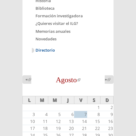
Historia
Biblioteca
Formación investigadora
¿Quieres visitar el ILG?
Memorias anuales
Novedades
Directorio
Agosto
(link is
«
(link is
»
(link is
external)
external)
external)
L
M
M
J
V
S
D
1
2
3
4
5
6
7
8
9
10
11
12
13
14
15
16
17
18
19
20
21
22
23
24
25
26
27
28
29
30