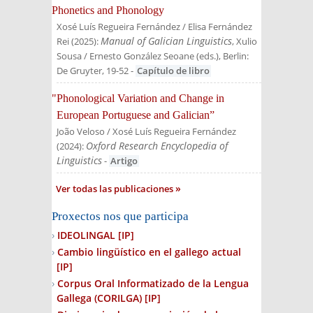
Phonetics and Phonology
Xosé Luís Regueira Fernández / Elisa Fernández
Manual of Galician Linguistics
Rei
(
2025
):
, Xulio
Sousa / Ernesto González Seoane (eds.)
, Berlin:
De Gruyter
, 19-52
-
Capítulo de libro
"Phonological Variation and Change in
European Portuguese and Galician”
João Veloso / Xosé Luís Regueira Fernández
Oxford Research Encyclopedia of
(
2024
):
Linguistics
-
Artigo
Ver todas las publicaciones
Proxectos nos que participa
IDEOLINGAL
[IP]
Cambio lingüístico en el gallego actual
[IP]
Corpus Oral Informatizado de la Lengua
Gallega (CORILGA)
[IP]