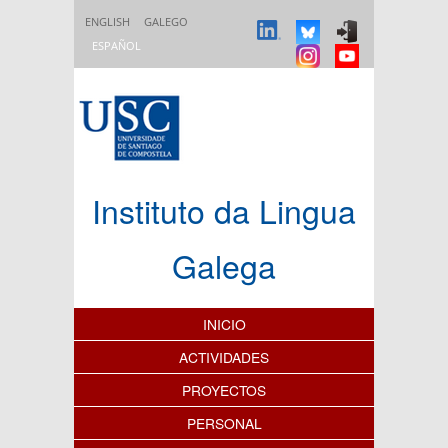
Pasar al contenido principal
ENGLISH
GALEGO
ESPAÑOL
Instituto da Lingua
Galega
Índice de contenidos
INICIO
ACTIVIDADES
PROYECTOS
PERSONAL