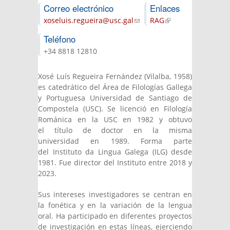
Correo electrónico
Enlaces
xoseluis.regueira@usc.gal
(link sends e-
RAG
(link is
mail)
external)
Teléfono
+34 8818 12810
Xosé Luís Regueira Fernández (Vilalba, 1958)
es catedrático del Área de Filologías Gallega
y Portuguesa Universidad de Santiago de
Compostela (USC). Se licenció en Filología
Románica en la USC en 1982 y obtuvo
el título de doctor en la misma
universidad en 1989. Forma parte
del Instituto da Lingua Galega (ILG) desde
1981. Fue director del Instituto entre 2018 y
2023.
Sus intereses investigadores se centran en
la fonética y en la variación de la lengua
oral. Ha participado en diferentes proyectos
de investigación en estas líneas, ejerciendo