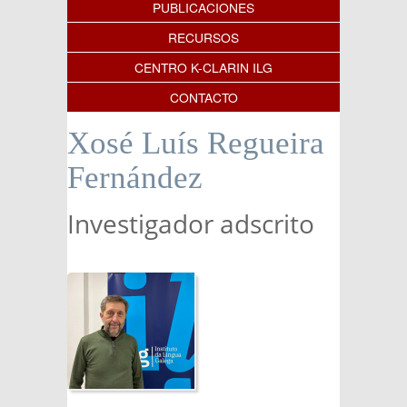
PUBLICACIONES
RECURSOS
CENTRO K-CLARIN ILG
CONTACTO
Xosé Luís Regueira
Fernández
Investigador adscrito