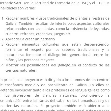
Herbario SANT (en la Facultad de Farmacia de la USC) y el ILG. Sus
finalidades son varias:
Recoger nombres y usos tradicionales de plantas silvestres de
Galicia. También resultan de interés otros aspectos culturales
relacionados con las plantas, como la existencia de leyendas,
cuentos, refranes, creencias, juegos etc.
Aprender a crear un herbario.
Recoger elementos culturales que están despareciendo;
formentar el respeto por los saberes tradicionales y la
is
naturaleza; fomentar el diálogo intergeneracional, entre los
)
niños y las personas mayores.
Mostrar las posibilidades del gallego en el contexto de las
ciencias naturales.
En principio, el proyecto está dirigido a los alumnos de los centros
de enseñanza media y de bachillerato de Galicia. En ellos se
pretende involucrar tanto a los profesores de lengua gallega como
a los profesores de ciencias naturales, promoviendo la
comunicación entre las ramas del saber de las humanidades y de
las ciencias naturales. El proyecto también está abierto a la
colaboración de asociaciones culturales, en general, o de personas