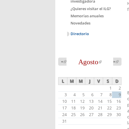
investigadora
¿Quieres visitar el ILG?
Memorias anuales
Novedades
Directorio
Agosto
(link is
«
(link is
»
(link 
external)
external
external)
L
M
M
J
V
S
D
1
2
3
4
5
6
7
8
9
10
11
12
13
14
15
16
17
18
19
20
21
22
23
24
25
26
27
28
29
30
31