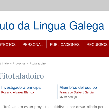
ituto da Lingua Galega
OYECTOS
PERSONAL
PUBLICACIONES
RECURSOS
Se encuentra usted aquí
Inicio
»
Proyectos
»
Fitofaladoiro
Fitofaladoiro
Investigadora principal
Miembros del equipo
Rosario Álvarez Blanco
Francisco Dubert García
Javier Amigo
El Fitofaladoiro es un proyecto multidisciplinar desarrollado por el