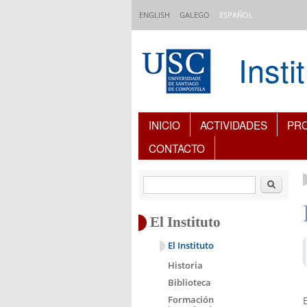
Pasar al contenido principal
ENGLISH
GALEGO
ESPAÑOL
Inst
Índice de contenidos
INICIO
ACTIVIDADES
PR
CONTACTO
Buscar
El Instituto
El Instituto
Historia
Biblioteca
Formación