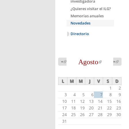
investigadora
¿Quieres visitar el ILG?
Memorias anuales
Novedades
Directorio
Agosto
(link is
«
(link is
»
(link 
external)
external
external)
L
M
M
J
V
S
D
1
2
3
4
5
6
7
8
9
10
11
12
13
14
15
16
17
18
19
20
21
22
23
24
25
26
27
28
29
30
31