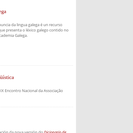
ega
uncia da lingua galega é un recurso
que presenta o léxico galego contido no
Academia Galega.
ística
XIX Encontro Nacional da Associação
tación da nova versión do
Dicionario de