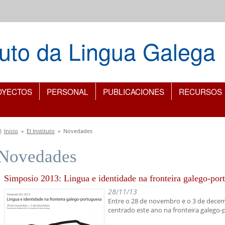
ituto da Lingua Galega
OYECTOS
PERSONAL
PUBLICACIONES
RECURSOS
Se encuentra usted aquí
Inicio
»
El Instituto
»
Novedades
Novedades
Simposio 2013: Lingua e identidade na fronteira galego-por
28/11/13
Entre o 28 de novembro e o 3 de decem
centrado este ano na fronteira galego-