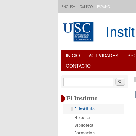
Pasar al contenido principal
ENGLISH
GALEGO
ESPAÑOL
Inst
Índice de contenidos
INICIO
ACTIVIDADES
PR
CONTACTO
Buscar
El Instituto
El Instituto
Historia
Biblioteca
Formación