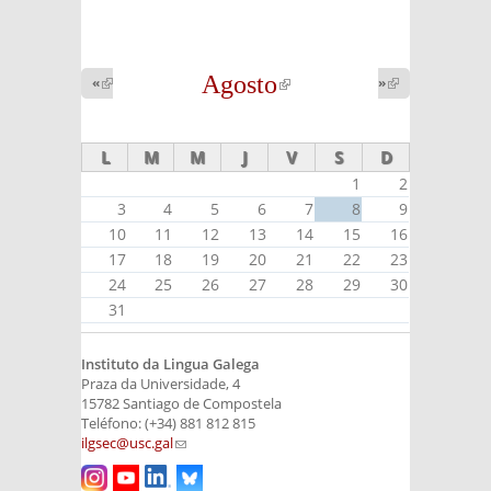
Agosto
(link is
«
(link is
»
(link is
external)
external)
external)
L
M
M
J
V
S
D
1
2
3
4
5
6
7
8
9
10
11
12
13
14
15
16
17
18
19
20
21
22
23
24
25
26
27
28
29
30
31
Instituto da Lingua Galega
Praza da Universidade, 4
15782 Santiago de Compostela
Teléfono: (+34) 881 812 815
ilgsec@usc.gal
(link sends e-mail)