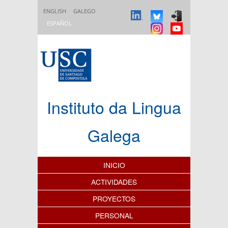
Pasar al contenido principal
ENGLISH
GALEGO
ESPAÑOL
Instituto da Lingua
Galega
Índice de contenidos
INICIO
ACTIVIDADES
PROYECTOS
PERSONAL