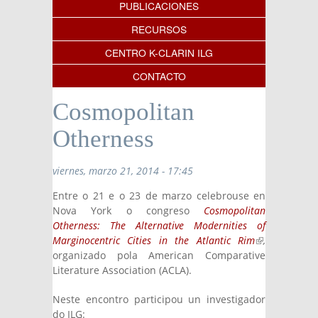
PUBLICACIONES
RECURSOS
CENTRO K-CLARIN ILG
CONTACTO
Cosmopolitan
Otherness
viernes, marzo 21, 2014 - 17:45
Entre o 21 e o 23 de marzo celebrouse en
Nova York o congreso
Cosmopolitan
Otherness: The Alternative Modernities of
Marginocentric Cities in the Atlantic Rim
(link is
,
organizado pola American Comparative
external)
Literature Association (ACLA).
Neste encontro participou un investigador
do ILG: